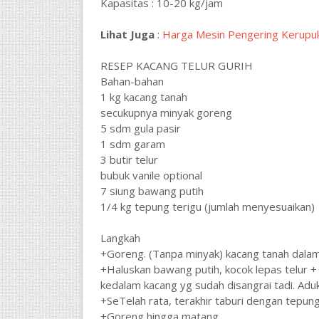
Kapasitas : 10-20 kg/jam
Lihat Juga
:
Harga Mesin Pengering Kerupu
RESEP KACANG TELUR GURIH
Bahan-bahan
1 kg kacang tanah
secukupnya minyak goreng
5 sdm gula pasir
1 sdm garam
3 butir telur
bubuk vanile optional
7 siung bawang putih
1/4 kg tepung terigu (jumlah menyesuaikan)
Langkah
+Goreng. (Tanpa minyak) kacang tanah dalam 
+Haluskan bawang putih, kocok lepas telur +
kedalam kacang yg sudah disangrai tadi. Aduk
+SeTelah rata, terakhir taburi dengan tepun
+Goreng hingga matang.