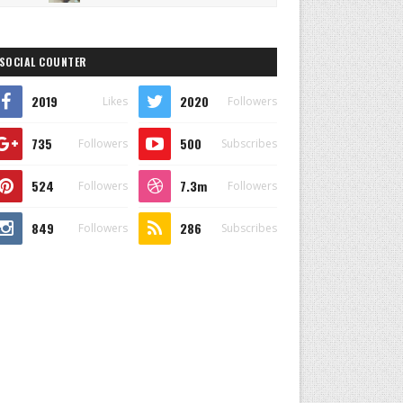
SOCIAL COUNTER
2019
2020
Likes
Followers
735
500
Followers
Subscribes
524
7.3m
Followers
Followers
849
286
Followers
Subscribes