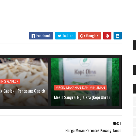
Facebook
Twitter
Google+
LING GAPLEK
MESIN MAKANAN DAN MINUMAN
ing Gaplek - Penepung Gaplek
Mesin Sangrai Biji Okra (Kopi Okra)
NEXT
Harga Mesin Perontok Kacang Tanah