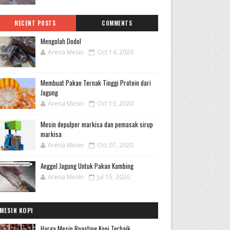
RECENT POSTS
COMMENTS
Mengolah Dodol
Arena Mesin
Oct 14, 2020
Membuat Pakan Ternak Tinggi Protein dari
Jagung
Arena Mesin
Oct 13, 2020
Mesin depulper markisa dan pemasak sirup
markisa
Arena Mesin
Oct 07, 2020
Anggel Jagung Untuk Pakan Kambing
Arena Mesin
Jul 15, 2020
MESIN KOPI
Harga Mesin Roasting Kopi Terbaik