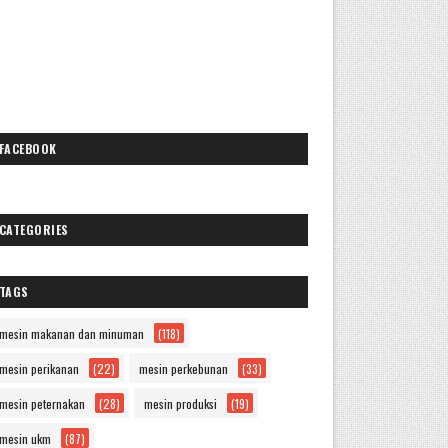
FACEBOOK
CATEGORIES
TAGS
mesin makanan dan minuman
(118)
mesin perikanan
(22)
mesin perkebunan
(33)
mesin peternakan
(28)
mesin produksi
(19)
mesin ukm
(87)