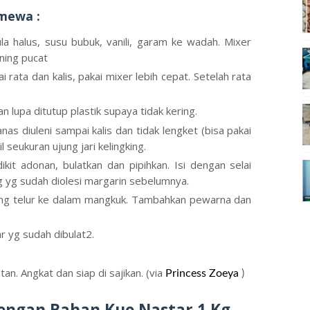
mewa :
la halus, susu bubuk, vanili, garam ke wadah. Mixer
ning pucat
rata dan kalis, pakai mixer lebih cepat. Setelah rata
n lupa ditutup plastik supaya tidak kering.
anas diuleni sampai kalis dan tidak lengket (bisa pakai
cil seukuran ujung jari kelingking.
kit adonan, bulatkan dan pipihkan. Isi dengan selai
ng yg sudah diolesi margarin sebelumnya.
ing telur ke dalam mangkuk. Tambahkan pewarna dan
r yg sudah dibulat2.
n. Angkat dan siap di sajikan. (via
Princess Zoeya
)
engan Bahan Kue Nastar 1 Kg