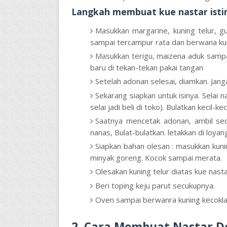
Langkah
membuat kue nastar isti
Masukkan margarine, kuning telur, gu
sampai tercampur rata dan berwana ku
Masukkan terigu, maizena aduk sampai 
baru di tekan-tekan pakai tangan
Setelah adonan selesai, diamkan. Janga
Sekarang siapkan untuk isinya. Selai n
selai jadi beli di toko). Bulatkan kecil-ke
Saatnya mencetak adonan, ambil sedi
nanas, Bulat-bulatkan. letakkan di loya
Siapkan bahan olesan : masukkan kun
minyak goreng. Kocok sampai merata.
Olesakan kuning telur diatas kue nasta
Beri toping keju parut secukupnya.
Oven sampai berwanra kuning kecoklata
2. Cara Membuat Nastar D