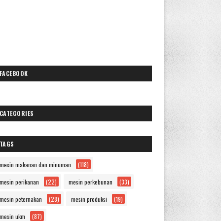
FACEBOOK
CATEGORIES
TAGS
mesin makanan dan minuman
(118)
mesin perikanan
(22)
mesin perkebunan
(33)
mesin peternakan
(28)
mesin produksi
(19)
mesin ukm
(87)