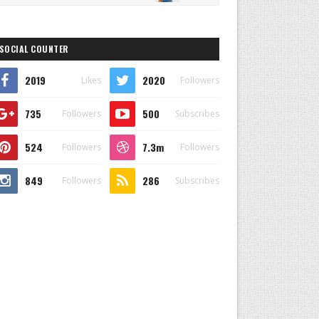
SOCIAL COUNTER
2019
2020
Likes
Followers
735
500
Followers
Subscribes
524
7.3m
Followers
Followers
849
286
Followers
Subscribes