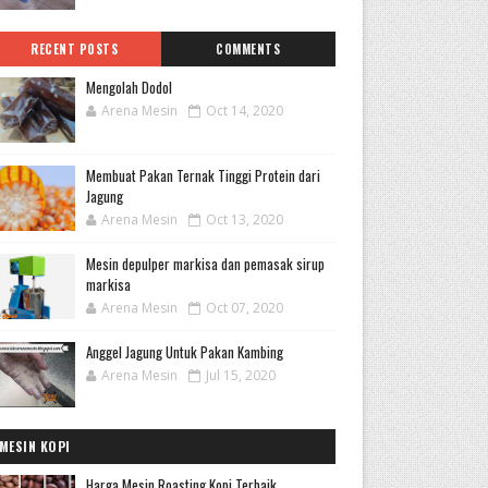
RECENT POSTS
COMMENTS
Mengolah Dodol
Arena Mesin
Oct 14, 2020
Membuat Pakan Ternak Tinggi Protein dari
Jagung
Arena Mesin
Oct 13, 2020
Mesin depulper markisa dan pemasak sirup
markisa
Arena Mesin
Oct 07, 2020
Anggel Jagung Untuk Pakan Kambing
Arena Mesin
Jul 15, 2020
MESIN KOPI
Harga Mesin Roasting Kopi Terbaik