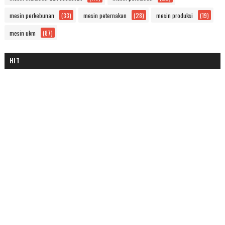
mesin perkebunan
(33)
mesin peternakan
(28)
mesin produksi
(19)
mesin ukm
(87)
HIT