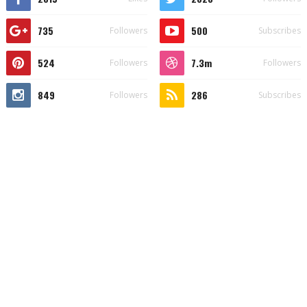
735
500
Followers
Subscribes
524
7.3m
Followers
Followers
849
286
Followers
Subscribes