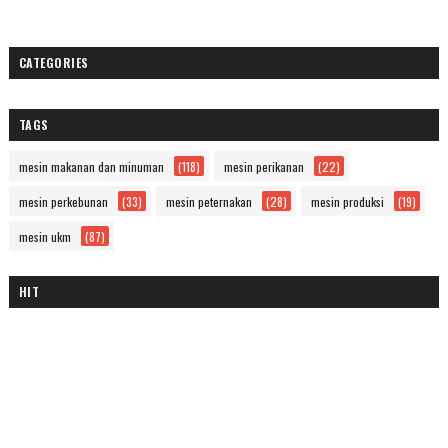
CATEGORIES
TAGS
mesin makanan dan minuman
(118)
mesin perikanan
(22)
mesin perkebunan
(33)
mesin peternakan
(28)
mesin produksi
(19)
mesin ukm
(87)
HIT