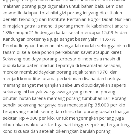
makanan porang juga digunakan untuk bahan baku Lem dan
kosmetik. Adapun total nilai gizi porang ini yang diteliti oleh
peneliti teknologi dari Institute Pertanian Bogor Didah Nur Fari
di majalah gatra ia meneliti porang memiliki kabohidrat antara
18% sampai 21% dengan kadar serat mencapai 15,09 % dan
Kandungan proteinnya juga sangat besar yakni 11,67%.
Pembudidayaan tanaman ini sangatlah mudah sehingga bisa di
tanam di sela-sela pohon perkebunan sawit ataupun karet.
Sekarang budidaya porang terbesar di indonesia masih di
duduki kabupaten madiun tepatnya di kecamatan seradan,
mereka membudidayakan porang sejak tahun 1970 dan
menjadi komoditas utama perkebunan disana dan hasilnya
memang sangat menjanjikan sebelum dibudidayakan seperti
sekarang ini banyak warga-warga yang mencari porang
dihutan-hutan karena memang porang tumbuhan liar. Porang
sendiri sekarang harganya bisa mencapai Rp 35.000 per kilo
tetapi yang sudah kering dan diiris, dan porang basah dihargai
sekitar Rp 4.000 per kilo. Untuk mengeringkan porang juga
dibutuhkan waktu sekitar tiga hari hingga sepekan, tergantung
kondisi cuaca dan setelah dikeringkan barulah porang