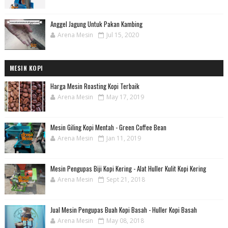
Anggel Jagung Untuk Pakan Kambing
Arena Mesin
Jul 15, 2020
MESIN KOPI
Harga Mesin Roasting Kopi Terbaik
Arena Mesin
May 17, 2019
Mesin Giling Kopi Mentah - Green Coffee Bean
Arena Mesin
Jan 11, 2019
Mesin Pengupas Biji Kopi Kering - Alat Huller Kulit Kopi Kering
Arena Mesin
Sept 21, 2018
Jual Mesin Pengupas Buah Kopi Basah - Huller Kopi Basah
Arena Mesin
May 08, 2018