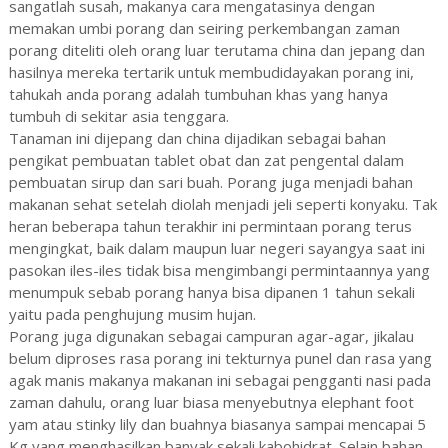
sangatlah susah, makanya cara mengatasinya dengan
memakan umbi porang dan seiring perkembangan zaman
porang diteliti oleh orang luar terutama china dan jepang dan
hasilnya mereka tertarik untuk membudidayakan porang ini,
tahukah anda porang adalah tumbuhan khas yang hanya
tumbuh di sekitar asia tenggara.
Tanaman ini dijepang dan china dijadikan sebagai bahan
pengikat pembuatan tablet obat dan zat pengental dalam
pembuatan sirup dan sari buah. Porang juga menjadi bahan
makanan sehat setelah diolah menjadi jeli seperti konyaku. Tak
heran beberapa tahun terakhir ini permintaan porang terus
mengingkat, baik dalam maupun luar negeri sayangya saat ini
pasokan iles-iles tidak bisa mengimbangi permintaannya yang
menumpuk sebab porang hanya bisa dipanen 1 tahun sekali
yaitu pada penghujung musim hujan.
Porang juga digunakan sebagai campuran agar-agar, jikalau
belum diproses rasa porang ini tekturnya punel dan rasa yang
agak manis makanya makanan ini sebagai pengganti nasi pada
zaman dahulu, orang luar biasa menyebutnya elephant foot
yam atau stinky lily dan buahnya biasanya sampai mencapai 5
Kg yang menghasilkan banyak sekali kabohidrat. Selain bahan