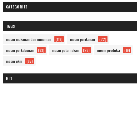
CATEGORIES
TAGS
mesin makanan dan minuman
(118)
mesin perikanan
(22)
mesin perkebunan
(33)
mesin peternakan
(28)
mesin produksi
(19)
mesin ukm
(87)
HIT