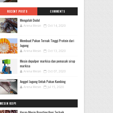
RECENT POSTS
COMMENTS
Mengolah Dodol
Arena Mesin
Oct 14, 2020
Membuat Pakan Ternak Tinggi Protein dari
Jagung
Arena Mesin
Oct 13, 2020
Mesin depulper markisa dan pemasak sirup
markisa
Arena Mesin
Oct 07, 2020
Anggel Jagung Untuk Pakan Kambing
Arena Mesin
Jul 15, 2020
MESIN KOPI
Harga Mesin Roasting Kopi Terbaik