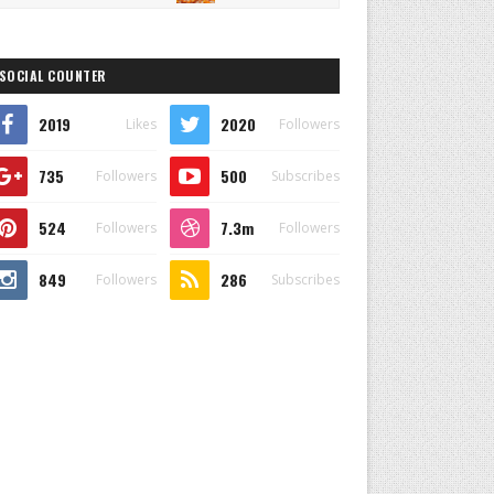
SOCIAL COUNTER
2019
2020
Likes
Followers
735
500
Followers
Subscribes
524
7.3m
Followers
Followers
849
286
Followers
Subscribes