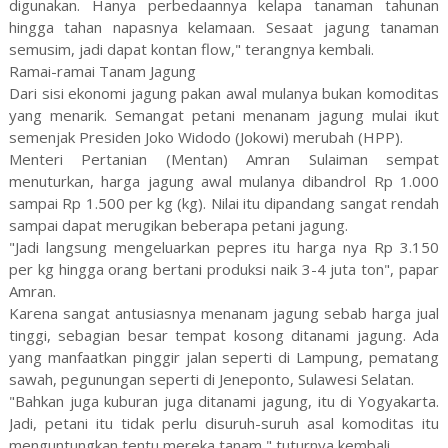
digunakan. Hanya perbedaannya kelapa tanaman tahunan
hingga tahan napasnya kelamaan. Sesaat jagung tanaman
semusim, jadi dapat kontan flow," terangnya kembali.
Ramai-ramai Tanam Jagung
Dari sisi ekonomi jagung pakan awal mulanya bukan komoditas
yang menarik. Semangat petani menanam jagung mulai ikut
semenjak Presiden Joko Widodo (Jokowi) merubah (HPP).
Menteri Pertanian (Mentan) Amran Sulaiman sempat
menuturkan, harga jagung awal mulanya dibandrol Rp 1.000
sampai Rp 1.500 per kg (kg). Nilai itu dipandang sangat rendah
sampai dapat merugikan beberapa petani jagung.
"Jadi langsung mengeluarkan pepres itu harga nya Rp 3.150
per kg hingga orang bertani produksi naik 3-4 juta ton", papar
Amran.
Karena sangat antusiasnya menanam jagung sebab harga jual
tinggi, sebagian besar tempat kosong ditanami jagung. Ada
yang manfaatkan pinggir jalan seperti di Lampung, pematang
sawah, pegunungan seperti di Jeneponto, Sulawesi Selatan.
"Bahkan juga kuburan juga ditanami jagung, itu di Yogyakarta.
Jadi, petani itu tidak perlu disuruh-suruh asal komoditas itu
menguntungkan tentu mereka tanam," tuturnya kembali.