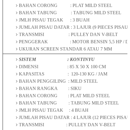
BAHAN CORONG
: PLAT MILD STEEL
BAHAN TABUNG
: TABUNG MILD STEEL
JMLH PISAU TEGAK
: 3 BUAH
JUMLAH PISAU DATAR : 3 LAJUR (9 PIECES PISAU)
TRANSMISI
: PULLEY DAN V-BELT
PENGGERAK
: MOTOR BENSIN
5
,5 HP
/ D
UKURAN SCREEN STANDAR 6 ATAU 7 MM
SISTEM
: KONTINYU
DIMENSI
:
85
X 50 X 100 CM
KAPASITAS
:
120-1
3
0 KG / JAM
BAHAN PENGGILING
: MILD STEEL
BAHAN RANGKA
: SIKU
BAHAN CORONG
: PLAT MILD STEEL
BAHAN TABUNG
: TABUNG MILD STEEL
JMLH PISAU TEGAK
: 4 BUAH
JUMLAH PISAU DATAR : 4 LAJUR (12 PIECES PISAU
TRANSMISI
: PULLEY DAN V-BELT