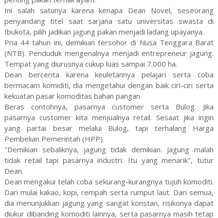
Ini salah satunya karena kenapa Dean Novel, seseorang
penyandang titel saat sarjana satu universitas swasta di
Ibukota, pilih jadikan jagung pakan menjadi ladang upayanya.
Pria 44 tahun ini, demikian tersohor di Nusa Tenggara Barat
(NTB). Penduduk mengenalnya menjadi entrepreneur jagung.
Tempat yang diurusnya cukup luas sampai 7.000 ha.
Dean bercerita karena keuletannya pelajari serta coba
bermacam komiditi, dia mengetahui dengan baik ciri-ciri serta
kekuatan pasar komoditas bahan pangan.
Beras contohnya, pasarnya customer serta Bulog. Jika
pasarnya customer kita menjualnya retail. Sesaat jika ingin
yang partai besar melalui Bulog, tapi terhalang Harga
Pembelian Pemerintah (HPP).
"Demikian sebaliknya, jagung tidak demikian. Jagung malah
tidak retail tapi pasarnya industri. Itu yang menarik", tutur
Dean.
Dean mengakui telah coba sekurang-kurangnya tujuh komoditi.
Dari mulai kakao, kopi, rempah serta rumput laut. Dari semua,
dia menunjukkan jagung yang sangat konstan, risikonya dapat
diukur dibanding komoditi lainnya, serta pasarnya masih tetap