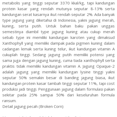
metabolis yang tinggi seputar 3370 kkal/kg, tapi kandungan
protein kasar yang rendah mutunya seputar 8-13% serta
kandungan serat kasarnya ikut rendah seputar 2%. Ada banyak
type jagung yang diketahui di Indonesia, yakni jagung merah,
kuning, serta putih. Untuk bahan baku pakan unggas
semestinya diambil type jagung kuning atau cukup merah
sebab type ini memiliki kandungan karoten yang dimaksud
Xanthophyll yang memiliki dampak pada pigmen kuning dalam
cadangan lemak serta kuning telur, ikut kandungan vitamin A
cukuplah tinggi. Sedang jagung putih memiliki potensi yang
sama juga dengan jagung kuning, cuma tiada xanthophyll serta
praktis tidak memiliki kandungan vitamin A. Jagung Opaque-2
adalah jagung yang memiliki kandungan lysine tinggi yakni
seputar 50% semakin besar di banding jagung biasa, ikut
kandungan protein kasar tambah tinggi seputar 11%, tapi cost
produksi jadi tinggi. Penggunaan jagung dalam formulasi pakan
sekitar pada 25% sampai 50% dari keseluruhan formula
ransum.
Detail jagung pecah (Broken Corn)