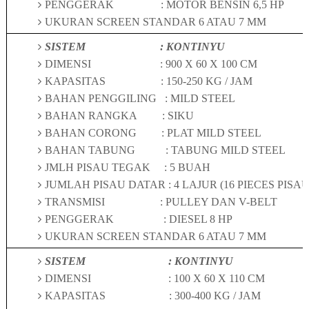
PENGGERAK
: MOTOR BENSIN 6,5 HP
UKURAN SCREEN STANDAR 6 ATAU 7 MM
SISTEM
: KONTINYU
DIMENSI
:
9
00 X 60 X 100 CM
KAPASITAS
:
15
0-
25
0 KG / JAM
BAHAN PENGGILING
: MILD STEEL
BAHAN RANGKA
: SIKU
BAHAN CORONG
: PLAT MILD STEEL
BAHAN TABUNG
: TABUNG MILD STEEL
JMLH PISAU TEGAK
: 5 BUAH
JUMLAH PISAU DATAR : 4 LAJUR (16 PIECES PISAU
TRANSMISI
: PULLEY DAN V-BELT
PENGGERAK
: DIESEL 8 HP
UKURAN SCREEN STANDAR 6 ATAU 7 MM
SISTEM
: KONTINYU
DIMENSI
: 100 X 60 X 110 CM
KAPASITAS
: 3
0
0-
4
00 KG / JAM