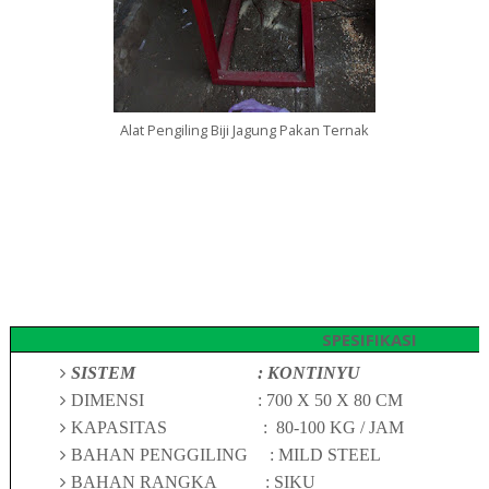
Alat Pengiling Biji Jagung Pakan Ternak
SPESIFIKASI
SISTEM
: KONTINYU
DIMENSI
:
7
00 X 50 X
8
0 CM
KAPASITAS
:
8
0-1
0
0 KG / JAM
BAHAN PENGGILING
: MILD STEEL
BAHAN RANGKA
: SIKU