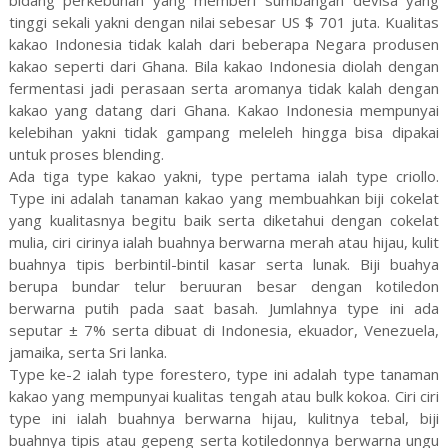
bidang perkebunan yang memberi sumbangan devisa yang
tinggi sekali yakni dengan nilai sebesar US $ 701 juta. Kualitas
kakao Indonesia tidak kalah dari beberapa Negara produsen
kakao seperti dari Ghana. Bila kakao Indonesia diolah dengan
fermentasi jadi perasaan serta aromanya tidak kalah dengan
kakao yang datang dari Ghana. Kakao Indonesia mempunyai
kelebihan yakni tidak gampang meleleh hingga bisa dipakai
untuk proses blending.
Ada tiga type kakao yakni, type pertama ialah type criollo.
Type ini adalah tanaman kakao yang membuahkan biji cokelat
yang kualitasnya begitu baik serta diketahui dengan cokelat
mulia, ciri cirinya ialah buahnya berwarna merah atau hijau, kulit
buahnya tipis berbintil-bintil kasar serta lunak. Biji buahya
berupa bundar telur beruuran besar dengan kotiledon
berwarna putih pada saat basah. Jumlahnya type ini ada
seputar ± 7% serta dibuat di Indonesia, ekuador, Venezuela,
jamaika, serta Sri lanka.
Type ke-2 ialah type forestero, type ini adalah type tanaman
kakao yang mempunyai kualitas tengah atau bulk kokoa. Ciri ciri
type ini ialah buahnya berwarna hijau, kulitnya tebal, biji
buahnya tipis atau gepeng serta kotiledonnya berwarna ungu