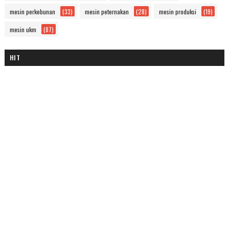
mesin perkebunan
(33)
mesin peternakan
(28)
mesin produksi
(19)
mesin ukm
(87)
HIT