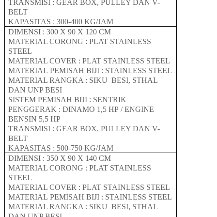
TRANSMISI : GEAR BOX, PULLEY DAN V-
BELT
KAPASITAS :
30
0-
400
KG/JAM
DIMENSI :
30
0 X
9
0 X
120
CM
MATERIAL CORONG : PLAT
STAINLESS
STEEL
MATERIAL COVER : PLAT
STAINLESS STEEL
MATERIAL
PEMISAH BIJI
:
STAINLESS STEEL
MATERIAL RANGKA : SIKU BESI
, STHAL
DAN UNP BESI
SISTEM PEMISAH BIJI : SENTRIK
PENGGERAK : DINAMO 1
,5
HP
/ ENGINE
BENSIN 5,5 HP
TRANSMISI : GEAR BOX, PULLEY DAN V-
BELT
KAPASITAS :
50
0-
750
KG/JAM
DIMENSI :
35
0 X
9
0 X
140
CM
MATERIAL CORONG : PLAT
STAINLESS
STEEL
MATERIAL COVER : PLAT
STAINLESS STEEL
MATERIAL
PEMISAH BIJI
:
STAINLESS STEEL
MATERIAL RANGKA : SIKU BESI
, STHAL
DAN UNP BESI