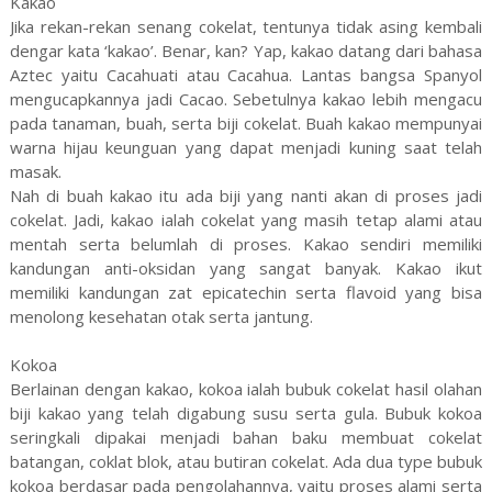
Kakao
Jika rekan-rekan senang cokelat, tentunya tidak asing kembali
dengar kata ‘kakao’. Benar, kan? Yap, kakao datang dari bahasa
Aztec yaitu Cacahuati atau Cacahua. Lantas bangsa Spanyol
mengucapkannya jadi Cacao. Sebetulnya kakao lebih mengacu
pada tanaman, buah, serta biji cokelat. Buah kakao mempunyai
warna hijau keunguan yang dapat menjadi kuning saat telah
masak.
Nah di buah kakao itu ada biji yang nanti akan di proses jadi
cokelat. Jadi, kakao ialah cokelat yang masih tetap alami atau
mentah serta belumlah di proses. Kakao sendiri memiliki
kandungan anti-oksidan yang sangat banyak. Kakao ikut
memiliki kandungan zat epicatechin serta flavoid yang bisa
menolong kesehatan otak serta jantung.
Kokoa
Berlainan dengan kakao, kokoa ialah bubuk cokelat hasil olahan
biji kakao yang telah digabung susu serta gula. Bubuk kokoa
seringkali dipakai menjadi bahan baku membuat cokelat
batangan, coklat blok, atau butiran cokelat. Ada dua type bubuk
kokoa berdasar pada pengolahannya, yaitu proses alami serta