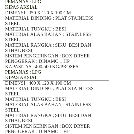
PEMANAS : LPG
KIPAS AKSIAL
DIMENSI :
35
0 X
120
X
190
CM
MATERIAL
DINDING
: PLAT
STAINLESS
STEEL
MATERIAL
TUNGKU
:
B
ESI
MATERIAL ALAS BAHAN : STAINLESS
STEEL
MATERIAL RANGKA : SIKU BESI
DAN
STHAL BESI
SISTEM PENGERINGAN : BOX DRYER
PENGGERAK : DINAMO
1
HP
KAPASITAS :
40
0-
500
KG/
PROSES
PEMANAS : LPG
KIPAS AKSIAL
DIMENSI :
40
0 X
120
X
190
CM
MATERIAL
DINDING
: PLAT
STAINLESS
STEEL
MATERIAL
TUNGKU
:
B
ESI
MATERIAL ALAS BAHAN : STAINLESS
STEEL
MATERIAL RANGKA : SIKU BESI
DAN
STHAL BESI
SISTEM PENGERINGAN : BOX DRYER
PENGGERAK : DINAMO
1
HP