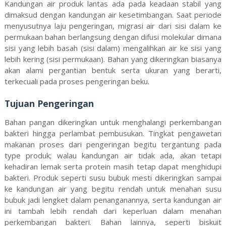
Kandungan air produk lantas ada pada keadaan stabil yang
dimaksud dengan kandungan air kesetimbangan. Saat periode
menyusutnya laju pengeringan, migrasi air dari sisi dalam ke
permukaan bahan berlangsung dengan difusi molekular dimana
sisi yang lebih basah (sisi dalam) mengalihkan air ke sisi yang
lebih kering (sisi permukaan). Bahan yang dikeringkan biasanya
akan alami pergantian bentuk serta ukuran yang berarti,
terkecuali pada proses pengeringan beku.
Tujuan Pengeringan
Bahan pangan dikeringkan untuk menghalangi perkembangan
bakteri hingga perlambat pembusukan. Tingkat pengawetan
makanan proses dari pengeringan begitu tergantung pada
type produk; walau kandungan air tidak ada, akan tetapi
kehadiran lemak serta protein masih tetap dapat menghidupi
bakteri. Produk seperti susu bubuk mesti dikeringkan sampai
ke kandungan air yang begitu rendah untuk menahan susu
bubuk jadi lengket dalam penanganannya, serta kandungan air
ini tambah lebih rendah dari keperluan dalam menahan
perkembangan bakteri. Bahan lainnya, seperti biskuit