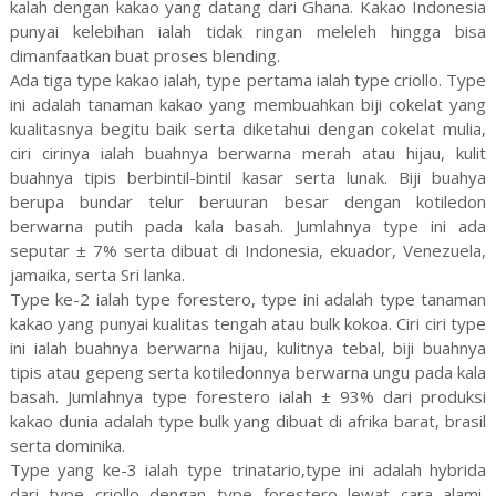
kalah dengan kakao yang datang dari Ghana. Kakao Indonesia
punyai kelebihan ialah tidak ringan meleleh hingga bisa
dimanfaatkan buat proses blending.
Ada tiga type kakao ialah, type pertama ialah type criollo. Type
ini adalah tanaman kakao yang membuahkan biji cokelat yang
kualitasnya begitu baik serta diketahui dengan cokelat mulia,
ciri cirinya ialah buahnya berwarna merah atau hijau, kulit
buahnya tipis berbintil-bintil kasar serta lunak. Biji buahya
berupa bundar telur beruuran besar dengan kotiledon
berwarna putih pada kala basah. Jumlahnya type ini ada
seputar ± 7% serta dibuat di Indonesia, ekuador, Venezuela,
jamaika, serta Sri lanka.
Type ke-2 ialah type forestero, type ini adalah type tanaman
kakao yang punyai kualitas tengah atau bulk kokoa. Ciri ciri type
ini ialah buahnya berwarna hijau, kulitnya tebal, biji buahnya
tipis atau gepeng serta kotiledonnya berwarna ungu pada kala
basah. Jumlahnya type forestero ialah ± 93% dari produksi
kakao dunia adalah type bulk yang dibuat di afrika barat, brasil
serta dominika.
Type yang ke-3 ialah type trinatario,type ini adalah hybrida
dari type criollo dengan type forestero lewat cara alami,