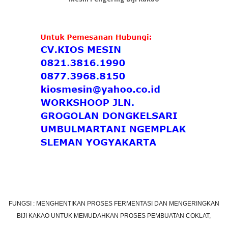
FUNGSI : MENGHENTIKAN PROSES FERMENTASI DAN MENGERINGKAN
BIJI KAKAO UNTUK MEMUDAH
KAN PROSES PEMBUATAN
COKLAT,