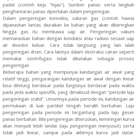
padat (contoh keju "hijau"). Sumber panas serta langkah
penghantaran panas diperlukan dalam pengeringan.
Dalam pengeringan konveksi, saluran gas (contoh hawa)
dipanaskan lantas diuraikan ke bahan yang akan dikeringkan
hingga gas itu membawa uap air. Pengeringan vakum
memanaskan bahan dengan konduksi atau radiasi sesaat uap
air disedot keluar. Cara tidak langsung yang lain ialah
pengeringan drum. Cara lainnya dalam ekstraksi cairan seperti
memakai sentrifugasi tidak dikatakan sebagai proses
pengeringan.
Beberapa bahan yang mempunyai kandungan air awal yang
relatif tinggi, pengurangan kandungan air awal dengan linear
bisa dihitung berdasar pada fungsinya berdasar pada waktu
pada jeda waktu spesifik, yang dimaksud dengan "periode laju
pengeringan stabil". Umumnya pada periode ini, kandungan air
permukaan di luar partikel tengah beralih berbahan. Laju
pengeringan pada periode ini tergantung pada laju geser
panas berbahan. Bila pengeringan diteruskan, kemiringan kurva
akan menjadi lebih landai (laju pengeringan menyusut) serta
tidak jadi linear, sampai pada akhirnya kurva jadi datar.