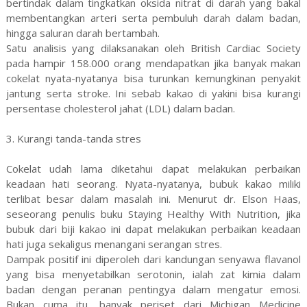
bertindak dalam tingkatkan oksida nitrat di darah yang bakal
membentangkan arteri serta pembuluh darah dalam badan,
hingga saluran darah bertambah.
Satu analisis yang dilaksanakan oleh British Cardiac Society
pada hampir 158.000 orang mendapatkan jika banyak makan
cokelat nyata-nyatanya bisa turunkan kemungkinan penyakit
jantung serta stroke. Ini sebab kakao di yakini bisa kurangi
persentase cholesterol jahat (LDL) dalam badan.
3. Kurangi tanda-tanda stres
Cokelat udah lama diketahui dapat melakukan perbaikan
keadaan hati seorang. Nyata-nyatanya, bubuk kakao miliki
terlibat besar dalam masalah ini. Menurut dr. Elson Haas,
seseorang penulis buku Staying Healthy With Nutrition, jika
bubuk dari biji kakao ini dapat melakukan perbaikan keadaan
hati juga sekaligus menangani serangan stres.
Dampak positif ini diperoleh dari kandungan senyawa flavanol
yang bisa menyetabilkan serotonin, ialah zat kimia dalam
badan dengan peranan pentingya dalam mengatur emosi.
Bukan cuma itu, banyak periset dari Michigan Medicine