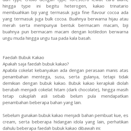
hingga type ini begitu heterogen, kakao trinatario
membuahkan biji yang termasuk juga fine flavour cocoa ada
yang termasuk juga bulk cocoa. Buahnya berwarna hijau atau
merah serta mempunyai bentuk bermacam macam, biji
buahnya pun bermacam macam dengan kotiledon berwarna
ungu muda hingga ungu tua pada kala basah.
Faedah Bubuk Kakao
Apakah saja faedah bubuk kakao?
Apabila cokelat kebanyakan ada dengan perasaan manis atas
penambahan mentega, susu, serta gulanya, tetapi tidak
demikian dengan bubuk kakao. Bubuk kakao kerapkali diolah
berubah menjadi cokelat hitam (dark chocolate), hingga masih
tetap cukuplah asli sebab belum pula mendapatkan
penambahan beberapa bahan yang lain.
Sebelum gunakan bubuk kakao menjadi bahan pembuat kue, es
cream, serta beberapa hidangan idola yang lain, perhatikan
dahulu beberapa faedah bubuk kakao dibawah ini: