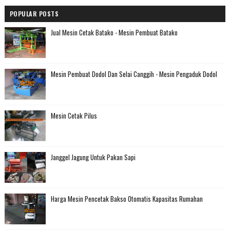
POPULAR POSTS
Jual Mesin Cetak Batako - Mesin Pembuat Batako
Mesin Pembuat Dodol Dan Selai Canggih - Mesin Pengaduk Dodol
Mesin Cetak Pilus
Janggel Jagung Untuk Pakan Sapi
Harga Mesin Pencetak Bakso Otomatis Kapasitas Rumahan