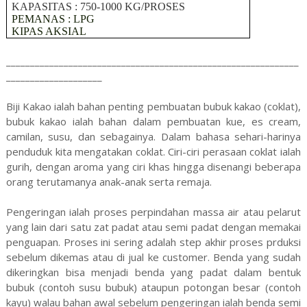
KAPASITAS :
75
0-
1000
KG/
PROSES
PEMANAS : LPG
KIPAS AKSIAL
_____________________________________________________________
____________________
Biji Kakao ialah bahan penting pembuatan bubuk kakao (coklat),
bubuk kakao ialah bahan dalam pembuatan kue, es cream,
camilan, susu, dan sebagainya. Dalam bahasa sehari-harinya
penduduk kita mengatakan coklat. Ciri-ciri perasaan coklat ialah
gurih, dengan aroma yang ciri khas hingga disenangi beberapa
orang terutamanya anak-anak serta remaja.
Pengeringan ialah proses perpindahan massa air atau pelarut
yang lain dari satu zat padat atau semi padat dengan memakai
penguapan. Proses ini sering adalah step akhir proses prduksi
sebelum dikemas atau di jual ke customer. Benda yang sudah
dikeringkan bisa menjadi benda yang padat dalam bentuk
bubuk (contoh susu bubuk) ataupun potongan besar (contoh
kayu) walau bahan awal sebelum pengeringan ialah benda semi