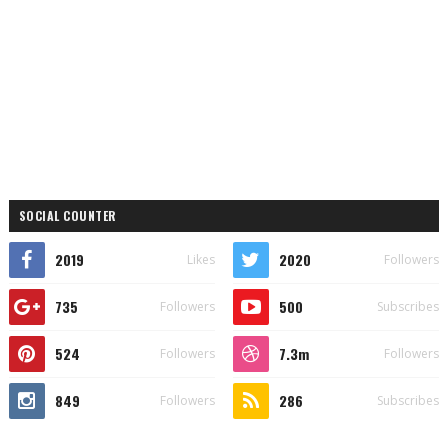
SOCIAL COUNTER
2019
2020
Likes
Followers
735
500
Followers
Subscribes
524
7.3m
Followers
Followers
849
286
Followers
Subscribes