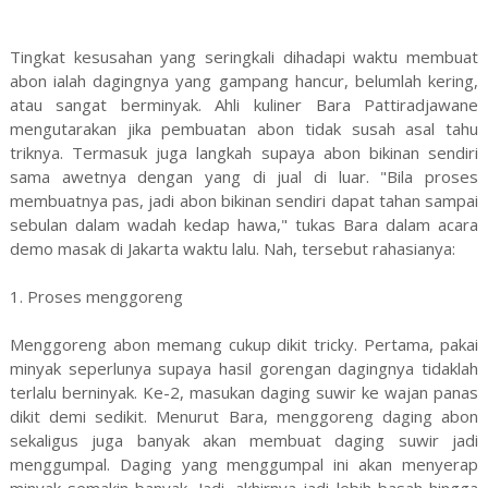
Tingkat kesusahan yang seringkali dihadapi waktu membuat
abon ialah dagingnya yang gampang hancur, belumlah kering,
atau sangat berminyak. Ahli kuliner Bara Pattiradjawane
mengutarakan jika pembuatan abon tidak susah asal tahu
triknya. Termasuk juga langkah supaya abon bikinan sendiri
sama awetnya dengan yang di jual di luar. "Bila proses
membuatnya pas, jadi abon bikinan sendiri dapat tahan sampai
sebulan dalam wadah kedap hawa," tukas Bara dalam acara
demo masak di Jakarta waktu lalu. Nah, tersebut rahasianya:
1. Proses menggoreng
Menggoreng abon memang cukup dikit tricky. Pertama, pakai
minyak seperlunya supaya hasil gorengan dagingnya tidaklah
terlalu berninyak. Ke-2, masukan daging suwir ke wajan panas
dikit demi sedikit. Menurut Bara, menggoreng daging abon
sekaligus juga banyak akan membuat daging suwir jadi
menggumpal. Daging yang menggumpal ini akan menyerap
minyak semakin banyak. Jadi, akhirnya jadi lebih basah hingga