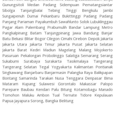
Gunungsitoli Medan Padang Sidempuan Pematangsiantar
Sibolga Tanjungbalai Tebing Tinggi Bengkulu Jambi
Sungaipenuh Dumai Pekanbaru Bukittinggi Padang Padang
Panjang Pariaman Payakumbuh Sawahlunto Solok Lubuklinggau
Pagar Alam Palembang Prabumulih Bandar Lampung Metro
Pangkalpinang Batam Tanjungpinang Jawa Bandung Banjar
Batu Bekasi Blitar Bogor Cilegon Cimahi Cirebon Depok Jakarta
Jakarta Utara Jakarta Timur Jakarta Pusat Jakarta Selatan
Jakarta Barat Kediri Madiun Magelang Malang Mojokerto
Pasuruan Pekalongan Probolinggo Salatiga Semarang Serang
Sukabumi Surabaya Surakarta Tasikmalaya Tangerang
Tangerang Selatan Tegal Yogyakarta Kalimantan Pontianak
Singkawang Banjarbaru Banjarmasin Palangka Raya Balikpapan
Bontang Samarinda Tarakan Nusa Tenggara Denpasar Bima
Mataram Kupang Sulawesi Gorontalo Makassar Palopo
Parepare Baubau Kendari Palu Bitung Kotamobagu Manado
Tomohon Maluku Ambon Tual Ternate Tidore Kepulauan
Papua Jayapura Sorong, Bangka Belitung