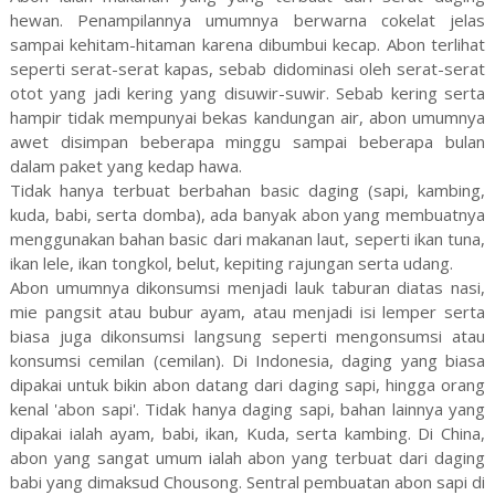
hewan. Penampilannya umumnya berwarna cokelat jelas
sampai kehitam-hitaman karena dibumbui kecap. Abon terlihat
seperti serat-serat kapas, sebab didominasi oleh serat-serat
otot yang jadi kering yang disuwir-suwir. Sebab kering serta
hampir tidak mempunyai bekas kandungan air, abon umumnya
awet disimpan beberapa minggu sampai beberapa bulan
dalam paket yang kedap hawa.
Tidak hanya terbuat berbahan basic daging (sapi, kambing,
kuda, babi, serta domba), ada banyak abon yang membuatnya
menggunakan bahan basic dari makanan laut, seperti ikan tuna,
ikan lele, ikan tongkol, belut, kepiting rajungan serta udang.
Abon umumnya dikonsumsi menjadi lauk taburan diatas nasi,
mie pangsit atau bubur ayam, atau menjadi isi lemper serta
biasa juga dikonsumsi langsung seperti mengonsumsi atau
konsumsi cemilan (cemilan). Di Indonesia, daging yang biasa
dipakai untuk bikin abon datang dari daging sapi, hingga orang
kenal 'abon sapi'. Tidak hanya daging sapi, bahan lainnya yang
dipakai ialah ayam, babi, ikan, Kuda, serta kambing. Di China,
abon yang sangat umum ialah abon yang terbuat dari daging
babi yang dimaksud Chousong. Sentral pembuatan abon sapi di