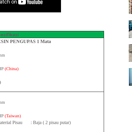
esifikasi
SIN PENGUPAS 1 Mata
 mm
HP
(China)
)
 mm
HP
(Taiwan)
terial Pisau
: Baja ( 2 pisau putar)