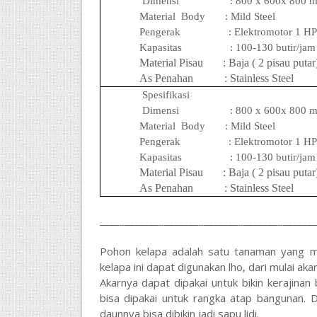
Dimensi
: 800 x 600x 800 
Material
Body
: Mild Steel
Pengerak
: Elektromotor
1
HP
Kapasitas
: 1
0
0-
13
0 butir/jam
Material Pisau
: Baja ( 2 pisau putar
As Penahan
: Stainless Steel
Spesifikasi
Dimensi
: 800 x 600x 800 
Material
Body
: Mild Steel
Pengerak
: Elektromotor
1
HP
Kapasitas
: 1
0
0-
13
0 butir/jam
Material Pisau
: Baja ( 2 pisau putar
As Penahan
: Stainless Steel
___________________________________________
Pohon kelapa adalah satu tanaman yang m
kelapa ini dapat digunakan lho, dari mulai ak
Akarnya dapat dipakai untuk bikin kerajina
bisa dipakai untuk rangka atap bangunan. D
daunnya bisa dibikin jadi sapu lidi.