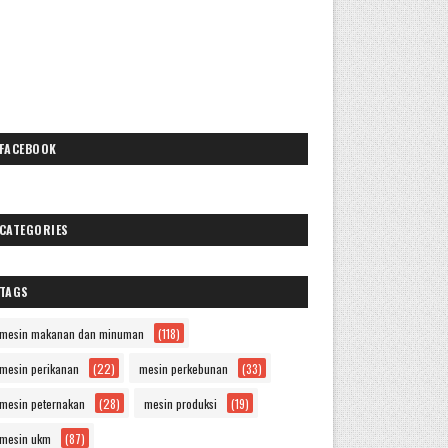
FACEBOOK
CATEGORIES
TAGS
mesin makanan dan minuman
(118)
mesin perikanan
(22)
mesin perkebunan
(33)
mesin peternakan
(28)
mesin produksi
(19)
mesin ukm
(87)