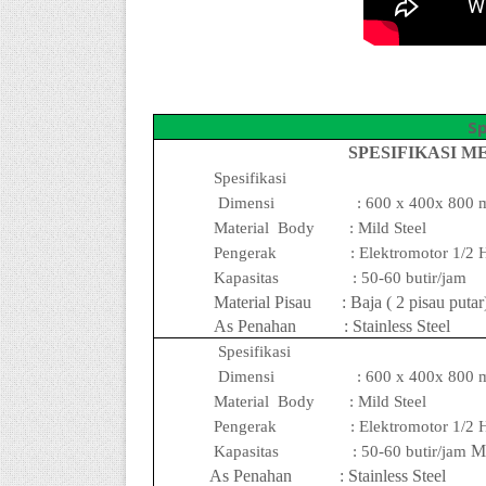
Sp
SPESIFIKASI ME
Spesifikasi
Dimensi
: 600 x 400x 800
Material
Body
: Mild Steel
Pengerak
: Elektromotor 1/2 
Kapasitas
:
5
0-
6
0 butir/jam
Material Pisau
: Baja ( 2 pisau putar
As Penahan
: Stainless Steel
Spesifikasi
Dimensi
: 600 x 400x 800
Material
Body
: Mild Steel
Pengerak
: Elektromotor 1/2 
Ma
Kapasitas
:
5
0-
6
0 butir/jam
As Penahan
: Stainless Steel