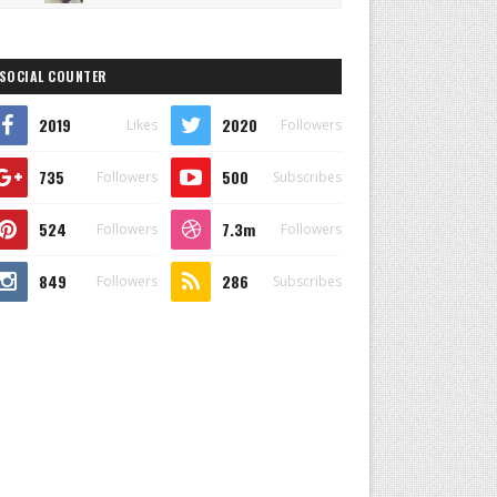
SOCIAL COUNTER
2019
2020
Likes
Followers
735
500
Followers
Subscribes
524
7.3m
Followers
Followers
849
286
Followers
Subscribes