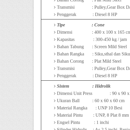
Transmisi
: Pulley,Gear Box D
Penggerak
: Diesel 8 HP
Tipe
: Cone
Dimensi
:
40
0 x
1
00 x
165
c
Kapasitas
:
3
00-
4
50 kg / jam
Bahan Tabung
: Screen Mild Steel
Bahan Rangka
: Siku,sthal dan Sik
Bahan Corong
: Plat Mild Steel
Transmisi
: Pulley,Gear Box D
Penggerak
: Diesel
8
HP
Sistem
: Hidrolik
Dimensi Unit Press
:
9
0 x
9
0 
Ukuran Ball
: 60 x 60 x 60 cm
Material Rangka
: UNP 10 Besi
Material Pintu
:
UNP, 8 Plat 8 mm
Engsel Pintu
: 1 inchi
Silinder Hidrolis
: As 2,5 inchi, Pan