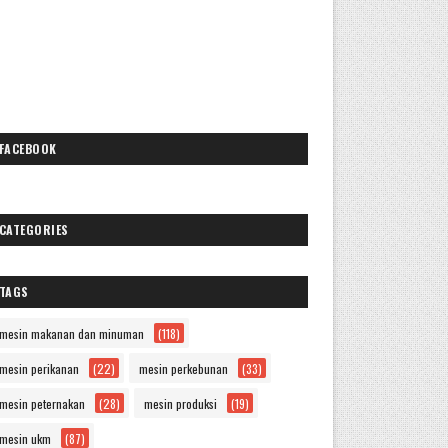
FACEBOOK
CATEGORIES
TAGS
mesin makanan dan minuman
(118)
mesin perikanan
(22)
mesin perkebunan
(33)
mesin peternakan
(28)
mesin produksi
(19)
mesin ukm
(87)