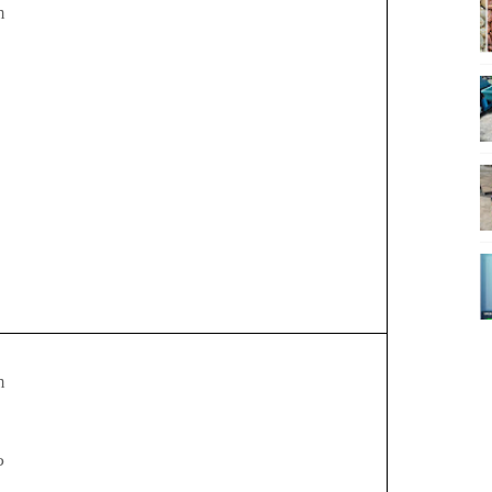
m
m
P