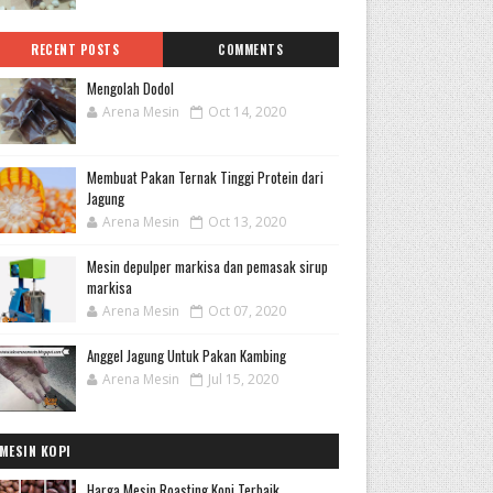
RECENT POSTS
COMMENTS
Mengolah Dodol
Arena Mesin
Oct 14, 2020
Membuat Pakan Ternak Tinggi Protein dari
Jagung
Arena Mesin
Oct 13, 2020
Mesin depulper markisa dan pemasak sirup
markisa
Arena Mesin
Oct 07, 2020
Anggel Jagung Untuk Pakan Kambing
Arena Mesin
Jul 15, 2020
MESIN KOPI
Harga Mesin Roasting Kopi Terbaik