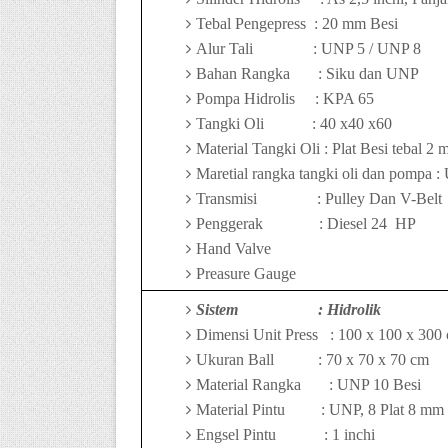
Tebal Pengepress
: 20 mm Besi
Alur Tali
: UNP 5 / UNP 8
Bahan Rangka
: Siku dan UNP
Pompa Hidrolis
: KPA 65
Tangki Oli
: 40 x40 x60
Material Tangki Oli : Plat Besi tebal 2
Maretial rangka tangki oli dan pompa :
Transmisi
: Pulley Dan V-Belt
Penggerak
: Diesel
24
HP
Hand Valve
Preasure Gauge
Sistem
: Hidrolik
Dimensi Unit Press
:
10
0 x
10
0 x
30
0
Ukuran Ball
:
7
0 x
7
0 x
7
0 cm
Material Rangka
: UNP 10 Besi
Material Pintu
:
UNP, 8 Plat 8 mm
Engsel Pintu
: 1 inchi