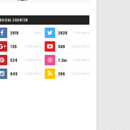
SOCIAL COUNTER
2019
2020
Likes
Followers
735
500
Followers
Subscribes
524
7.3m
Followers
Followers
849
286
Followers
Subscribes