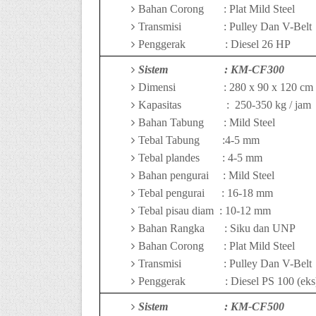
Bahan Corong
: Plat Mild Steel
Transmisi
: Pulley Dan V-Belt
Penggerak
: Diesel
26 HP
Sistem
:
KM-CF300
Dimensi
:
28
0 x 90 x 1
2
0 cm
Kapasitas
:
25
0-
35
0 kg / jam
Bahan Tabung
: Mild Steel
Tebal Tabung
:
4-5
mm
Tebal plandes
:
4-5
mm
Bahan pengurai
: Mild Steel
Tebal pengurai
:
16-
18 mm
Tebal pisau diam
:
10-
12 mm
Bahan Rangka
: Siku dan UNP
Bahan Corong
: Plat Mild Steel
Transmisi
: Pulley Dan V-Belt
Penggerak
: Diesel
PS 100 (eks
Sistem
: K
M-CF500