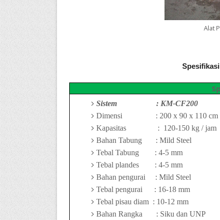
Alat 
Spesifikas
Sp
Sistem
: K
M-CF200
Dimensi
:
20
0 x 90 x 1
1
0 cm
Kapasitas
:
12
0-
15
0 kg / jam
Bahan Tabung
: Mild Steel
Tebal Tabung
:
4-5
mm
Tebal plandes
:
4-5
mm
Bahan pengurai
: Mild Steel
Tebal pengurai
:
16-
18 mm
Tebal pisau diam
:
10-
12 mm
Bahan Rangka
: Siku dan UNP