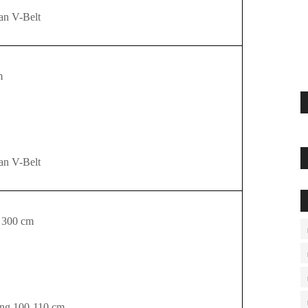
an V-Belt
m
u
an V-Belt
x
30
0 cm
jang 100-110 cm