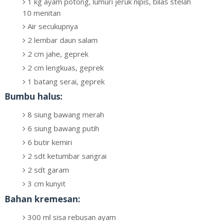
1 kg ayam potong, lumuri jeruk nipis, bilas stelah
10 menitan
Air secukupnya
2 lembar daun salam
2 cm jahe, geprek
2 cm lengkuas, geprek
1 batang serai, geprek
Bumbu halus:
8 siung bawang merah
6 siung bawang putih
6 butir kemiri
2 sdt ketumbar sangrai
2 sdt garam
3 cm kunyit
Bahan kremesan:
300 ml sisa rebusan ayam