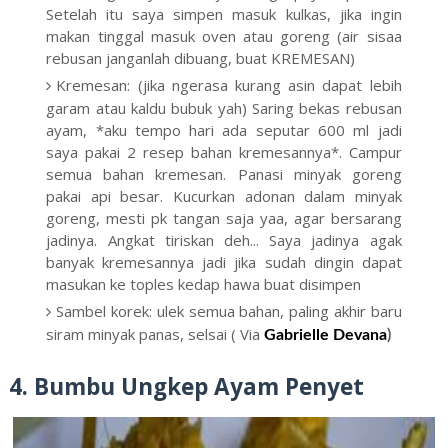
Setelah itu saya simpen masuk kulkas, jika ingin
makan tinggal masuk oven atau goreng (air sisaa
rebusan janganlah dibuang, buat KREMESAN)
Kremesan: (jika ngerasa kurang asin dapat lebih
garam atau kaldu bubuk yah) Saring bekas rebusan
ayam, *aku tempo hari ada seputar 600 ml jadi
saya pakai 2 resep bahan kremesannya*. Campur
semua bahan kremesan. Panasi minyak goreng
pakai api besar. Kucurkan adonan dalam minyak
goreng, mesti pk tangan saja yaa, agar bersarang
jadinya. Angkat tiriskan deh... Saya jadinya agak
banyak kremesannya jadi jika sudah dingin dapat
masukan ke toples kedap hawa buat disimpen
Sambel korek: ulek semua bahan, paling akhir baru
siram minyak panas, selsai ( Via
Gabrielle Devana
)
4. Bumbu Ungkep Ayam Penyet