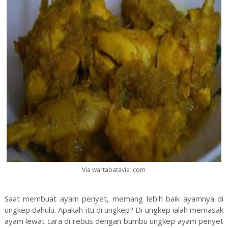
Via wartabatavia .com
Saat membuat ayam penyet, memang lebih baik ayamnya di
ungkep dahulu. Apakah itu di ungkep? Di ungkep ialah memasak
ayam lewat cara di rebus dengan bumbu ungkep ayam penyet