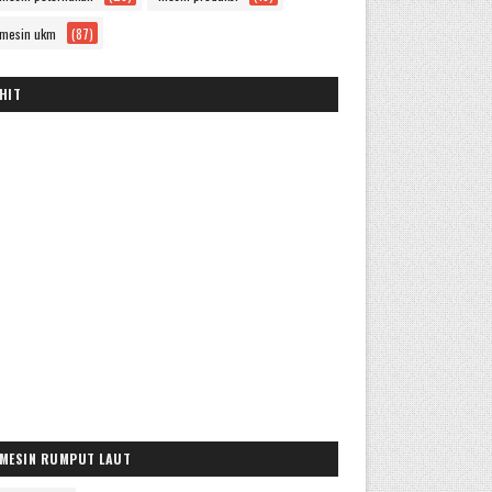
mesin ukm
(87)
HIT
MESIN RUMPUT LAUT