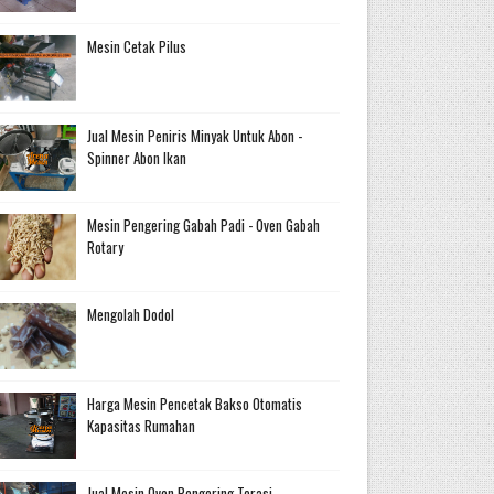
Mesin Cetak Pilus
Jual Mesin Peniris Minyak Untuk Abon -
Spinner Abon Ikan
Mesin Pengering Gabah Padi - Oven Gabah
Rotary
Mengolah Dodol
Harga Mesin Pencetak Bakso Otomatis
Kapasitas Rumahan
Jual Mesin Oven Pengering Terasi