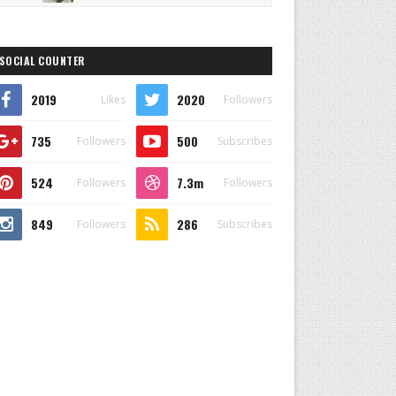
SOCIAL COUNTER
2019
2020
Likes
Followers
735
500
Followers
Subscribes
524
7.3m
Followers
Followers
849
286
Followers
Subscribes