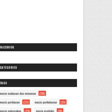
FACEBOOK
CATEGORIES
TAGS
mesin makanan dan minuman
(118)
mesin perikanan
(22)
mesin perkebunan
(33)
mesin peternakan
(28)
mesin produksi
(19)