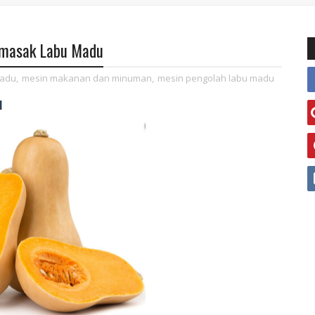
emasak Labu Madu
madu
,
mesin makanan dan minuman
,
mesin pengolah labu madu
u