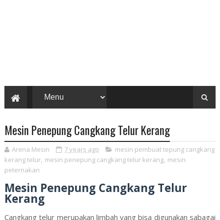
Mesin Penepung Cangkang Telur Kerang
Arena Mesin
7 years ago
mesin pembuat tepung cangkang
kerang telur
,
mesin penepung cangkang telur kerang
,
mesin
peternakan
Mesin Penepung Cangkang Telur
Kerang
Cangkang telur merupakan limbah yang bisa digunakan sabagai