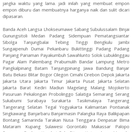
jangka waktu yang lama. jadi inilah yang membuat empon
empon diburu dan membuatnya harganya naik dan sulit dicari
dipasaran.
Banda Aceh Langsa Lhokseumawe Sabang Subulussalam Binjai
Gunungsitoli Medan Padang Sidempuan Pematangsiantar
Sibolga Tanjungbalai Tebing Tinggi Bengkulu Jambi
Sungaipenuh Dumai Pekanbaru Bukittinggi Padang Padang
Panjang Pariaman Payakumbuh Sawahlunto Solok Lubuklinggau
Pagar Alam Palembang Prabumulih Bandar Lampung Metro
Pangkalpinang Batam Tanjungpinang Jawa Bandung Banjar
Batu Bekasi Blitar Bogor Cilegon Cimahi Cirebon Depok Jakarta
Jakarta Utara Jakarta Timur Jakarta Pusat Jakarta Selatan
Jakarta Barat Kediri Madiun Magelang Malang Mojokerto
Pasuruan Pekalongan Probolinggo Salatiga Semarang Serang
Sukabumi Surabaya Surakarta Tasikmalaya Tangerang
Tangerang Selatan Tegal Yogyakarta Kalimantan Pontianak
Singkawang Banjarbaru Banjarmasin Palangka Raya Balikpapan
Bontang Samarinda Tarakan Nusa Tenggara Denpasar Bima
Mataram Kupang Sulawesi Gorontalo Makassar Palopo