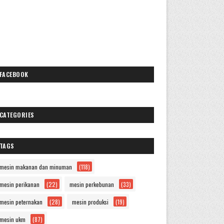
FACEBOOK
CATEGORIES
TAGS
mesin makanan dan minuman
(118)
mesin perikanan
(22)
mesin perkebunan
(33)
mesin peternakan
(28)
mesin produksi
(19)
mesin ukm
(87)