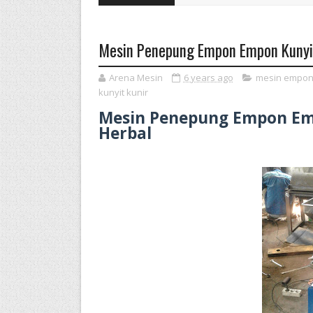
Mesin Penepung Empon Empon Kunyit
Arena Mesin
6 years ago
mesin empo
kunyit kunir
Mesin Penepung Empon Emp
Herbal