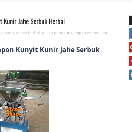
 Kunir Jahe Serbuk Herbal
n empon
,
mesin herbal
,
mesin penepung empon empon jahe
on Kunyit Kunir Jahe Serbuk