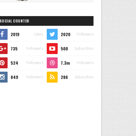
SOCIAL COUNTER
2019
2020
Likes
Followers
735
500
Followers
Subscribes
524
7.3m
Followers
Followers
849
286
Followers
Subscribes