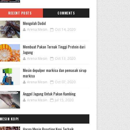
RECENT POSTS
COMMENTS
Mengolah Dodol
Arena Mesin
Oct 14, 2020
Membuat Pakan Ternak Tinggi Protein dari
Jagung
Arena Mesin
Oct 13, 2020
Mesin depulper markisa dan pemasak sirup
markisa
Arena Mesin
Oct 07, 2020
Anggel Jagung Untuk Pakan Kambing
Arena Mesin
Jul 15, 2020
MESIN KOPI
Harga Mesin Roasting Kopi Terbaik