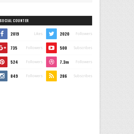
SOCIAL COUNTER
2019
2020
Likes
Followers
735
500
Followers
Subscribes
524
7.3m
Followers
Followers
849
286
Followers
Subscribes