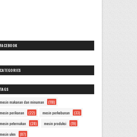
FACEBOOK
CATEGORIES
TAGS
mesin makanan dan minuman
(118)
mesin perikanan
(22)
mesin perkebunan
(33)
mesin peternakan
(28)
mesin produksi
(19)
mesin ukm
(87)