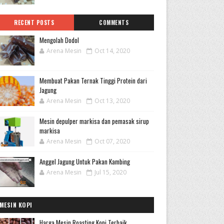
RECENT POSTS
COMMENTS
Mengolah Dodol
Arena Mesin
Oct 14, 2020
Membuat Pakan Ternak Tinggi Protein dari
Jagung
Arena Mesin
Oct 13, 2020
Mesin depulper markisa dan pemasak sirup
markisa
Arena Mesin
Oct 07, 2020
Anggel Jagung Untuk Pakan Kambing
Arena Mesin
Jul 15, 2020
MESIN KOPI
Harga Mesin Roasting Kopi Terbaik