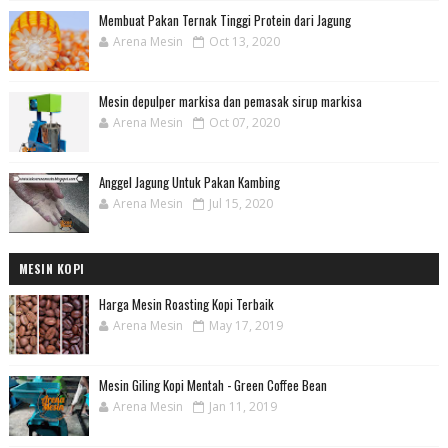
Membuat Pakan Ternak Tinggi Protein dari Jagung
Arena Mesin
Oct 13, 2020
Mesin depulper markisa dan pemasak sirup markisa
Arena Mesin
Oct 07, 2020
Anggel Jagung Untuk Pakan Kambing
Arena Mesin
Jul 15, 2020
MESIN KOPI
Harga Mesin Roasting Kopi Terbaik
Arena Mesin
May 17, 2019
Mesin Giling Kopi Mentah - Green Coffee Bean
Arena Mesin
Jan 11, 2019