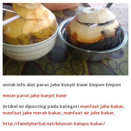
untuk info alat peras Jahe Kunyit Kunir Empon-Empon
mesin parut jahe kunyit kunir
Artikel ini diposting pada kategori
manfaat jahe bakar
,
manfaat jahe merah bakar
,
manfaat air jahe bakar
,
http://familyherbal.net/khasiat-kelapa-bakar/