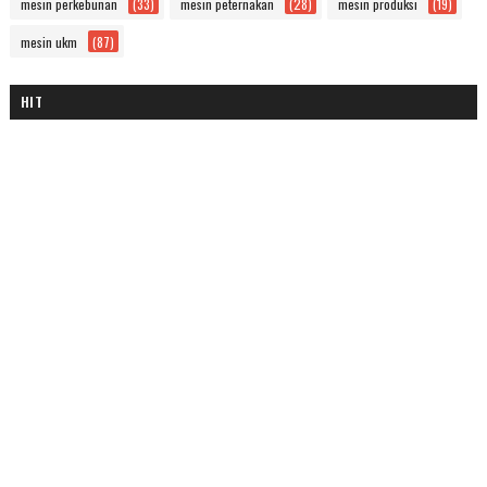
mesin perkebunan
(33)
mesin peternakan
(28)
mesin produksi
(19)
mesin ukm
(87)
HIT