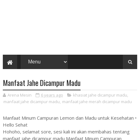
Manfaat Jahe Dicampur Madu
Arena Mesin
6 years ago
khasiat jahe dicampur madu
,
manfaat jahe dicampur madu
,
manfaat jahe merah dicampur madu
Manfaat Minum Campuran Lemon dan Madu untuk Kesehatan •
Hello Sehat
Hohoho, selamat sore, sesi kali ini akan membahas tentang
manfaat jahe dicampur madu Manfaat Minum Campuran