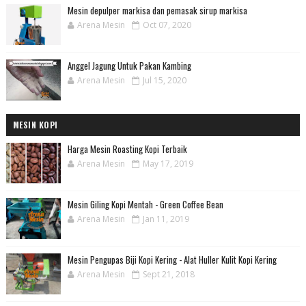
Mesin depulper markisa dan pemasak sirup markisa
Arena Mesin
Oct 07, 2020
Anggel Jagung Untuk Pakan Kambing
Arena Mesin
Jul 15, 2020
MESIN KOPI
Harga Mesin Roasting Kopi Terbaik
Arena Mesin
May 17, 2019
Mesin Giling Kopi Mentah - Green Coffee Bean
Arena Mesin
Jan 11, 2019
Mesin Pengupas Biji Kopi Kering - Alat Huller Kulit Kopi Kering
Arena Mesin
Sept 21, 2018