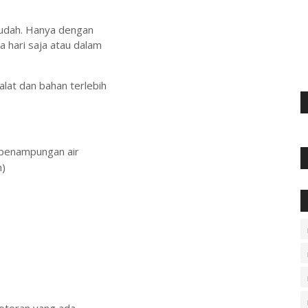
udah. Hanya dengan
 hari saja atau dalam
alat dan bahan terlebih
 penampungan air
n)
kotoran yang ada