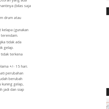
antinya (bilas saja
am drum atau
ut kelapa (gunakan
a terendam.
ika tidak ada
ik gelap.
tidak terkena
lama +/- 15 hari.
mati perubahan
sudah berubah
 kuning gelap,
h jadi dan siap