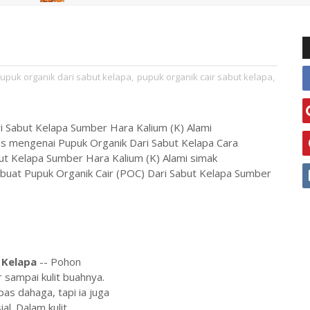
puk organik dari sabut kelapa
,
pupuk organik cair sabut kelapa
,
 Sabut Kelapa Sumber Hara Kalium (K) Alami
ahas mengenai Pupuk Organik Dari Sabut Kelapa Cara
t Kelapa Sumber Hara Kalium (K) Alami simak
buat Pupuk Organik Cair (POC) Dari Sabut Kelapa Sumber
 Kelapa
-- Pohon
ar sampai kulit buahnya.
as dahaga, tapi ia juga
l. Dalam kulit