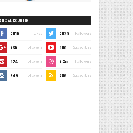
SOCIAL COUNTER
2019
2020
Likes
Followers
735
500
Followers
Subscribes
524
7.3m
Followers
Followers
849
286
Followers
Subscribes