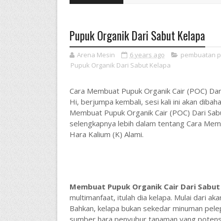
Pupuk Organik Dari Sabut Kelapa
Arena Mesin
6 years ago
pembuatan pu
Pupuk Organik Dari Sabut Kelapa
Cara Membuat Pupuk Organik Cair (POC) Dari
Hi, berjumpa kembali, sesi kali ini akan dib
Membuat Pupuk Organik Cair (POC) Dari Sabu
selengkapnya lebih dalam tentang Cara Mem
Hara Kalium (K) Alami.
Membuat Pupuk Organik Cair Dari Sabut
multimanfaat, itulah dia kelapa. Mulai dari ak
Bahkan, kelapa bukan sekedar minuman pelep
sumber hara penyubur tanaman yang potensia