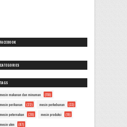
FACEBOOK
CATEGORIES
TAGS
mesin makanan dan minuman
(118)
mesin perikanan
(22)
mesin perkebunan
(33)
mesin peternakan
(28)
mesin produksi
(19)
mesin ukm
(87)