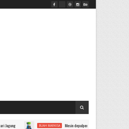
g
Mesin depulper markisa dan pemasak sirup markisa
BUAH MARKISA