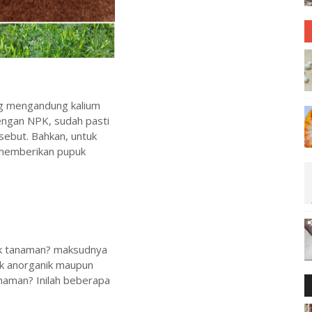
g mengandung kalium
engan NPK, sudah pasti
ebut. Bahkan, untuk
 memberikan pupuk
uk tanaman? maksudnya
uk anorganik maupun
anaman? Inilah beberapa