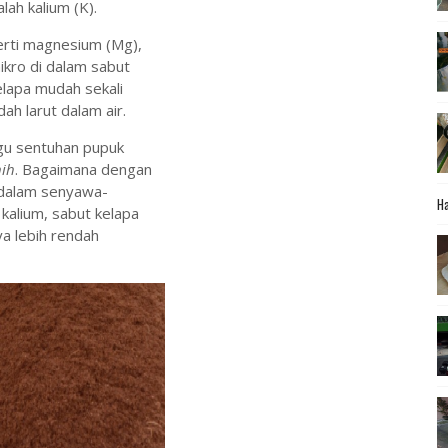
ah kalium (K).
perti magnesium (Mg),
ikro di dalam sabut
elapa mudah sekali
ah larut dalam air.
gu sentuhan pupuk
ih
. Bagaimana dengan
 dalam senyawa-
Ha
kalium, sabut kelapa
a lebih rendah