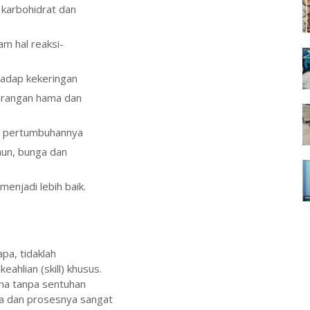
karbohidrat dan
am hal reaksi-
hadap kekeringan
erangan hama dan
as pertumbuhannya
aun, bunga dan
menjadi lebih baik.
pa, tidaklah
eahlian (skill) khusus.
na tanpa sentuhan
na dan prosesnya sangat