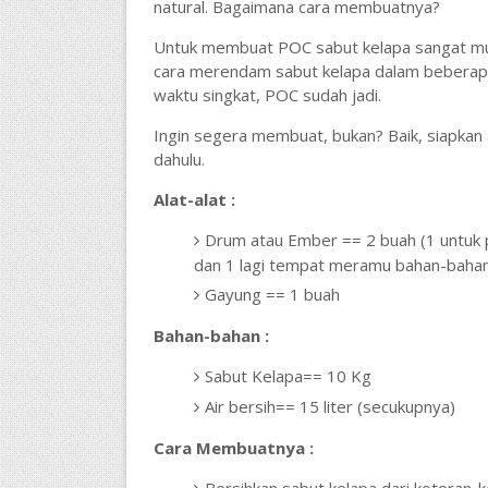
natural. Bagaimana cara membuatnya?
Untuk membuat POC sabut kelapa sangat m
cara merendam sabut kelapa dalam beberapa
waktu singkat, POC sudah jadi.
Ingin segera membuat, bukan? Baik, siapkan 
dahulu.
Alat-alat :
Drum atau Ember == 2 buah (1 untuk
dan 1 lagi tempat meramu bahan-baha
Gayung == 1 buah
Bahan-bahan :
Sabut Kelapa== 10 Kg
Air bersih== 15 liter (secukupnya)
Cara Membuatnya :
Bersihkan sabut kelapa dari kotoran-