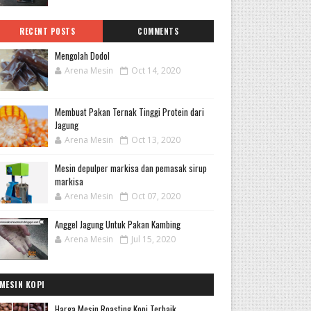
RECENT POSTS
COMMENTS
Mengolah Dodol
Arena Mesin
Oct 14, 2020
Membuat Pakan Ternak Tinggi Protein dari
Jagung
Arena Mesin
Oct 13, 2020
Mesin depulper markisa dan pemasak sirup
markisa
Arena Mesin
Oct 07, 2020
Anggel Jagung Untuk Pakan Kambing
Arena Mesin
Jul 15, 2020
MESIN KOPI
Harga Mesin Roasting Kopi Terbaik