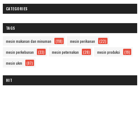
CATEGORIES
TAGS
mesin makanan dan minuman
(118)
mesin perikanan
(22)
mesin perkebunan
(33)
mesin peternakan
(28)
mesin produksi
(19)
mesin ukm
(87)
HIT