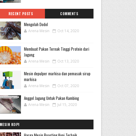
RECENT POSTS
COMMENTS
Mengolah Dodol
Arena Mesin
Oct 14, 2020
Membuat Pakan Ternak Tinggi Protein dari
Jagung
Arena Mesin
Oct 13, 2020
Mesin depulper markisa dan pemasak sirup
markisa
Arena Mesin
Oct 07, 2020
Anggel Jagung Untuk Pakan Kambing
Arena Mesin
Jul 15, 2020
MESIN KOPI
Harga Mesin Roasting Kopi Terbaik