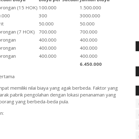
rongan (15 HOK)
100.000
1.500.000
.000
300
3000.000
rit
50.000
50.000
rongan (7 HOK)
700.000
700.000
orongan
400.000
400.000
orongan
400.000
400.000
orongan
400.000
400.000
6.450.000
pertama
at memiliki nilai biaya yang agak berbeda. Faktor yang
jarak pabrik pengolahan dengan lokasi penanaman yang
 porang yang berbeda-beda pula.
n: