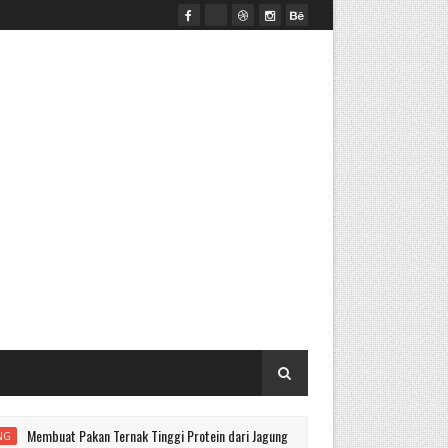
akan Ternak Tinggi Protein dari Jagung
Mesin depul
BUAH MARKISA