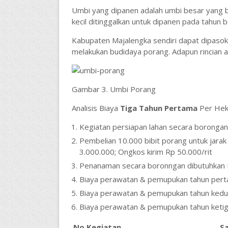
Umbi yang dipanen adalah umbi besar yang b
kecil ditinggalkan untuk dipanen pada tahun b
Kabupaten Majalengka sendiri dapat dipasok 
melakukan budidaya porang. Adapun rincian an
Gambar 3. Umbi Porang
Analisis Biaya
Tiga
Tahun Pertama
Per Hek
Kegiatan persiapan lahan secara boronga
Pembelian 10.000 bibit porang untuk jara
3.000.000; Ongkos kirim Rp 50.000/rit
Penanaman secara boronngan dibutuhkan
Biaya perawatan & pemupukan tahun per
Biaya perawatan & pemupukan tahun kedu
Biaya perawatan & pemupukan tahun keti
No
Kegiatan
Sa