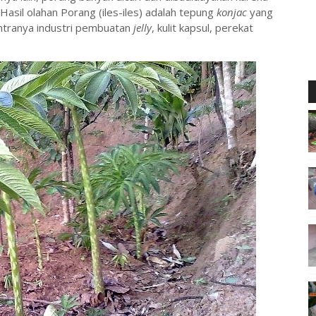
Hasil olahan Porang (iles-iles) adalah tepung
konjac
yang
antranya industri pembuatan
jelly
, kulit kapsul, perekat