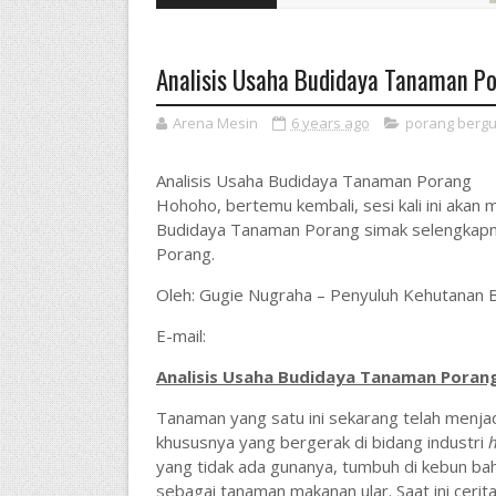
Analisis Usaha Budidaya Tanaman P
Arena Mesin
6 years ago
porang bergu
Analisis Usaha Budidaya Tanaman Porang
Hohoho, bertemu kembali, sesi kali ini aka
Budidaya Tanaman Porang simak selengkapny
Porang.
Oleh: Gugie Nugraha – Penyuluh Kehutanan
E-mail:
Analisis Usaha Budidaya Tanaman Porang
Tanaman yang satu ini sekarang telah menjad
khususnya yang bergerak di bidang industri
h
yang tidak ada gunanya, tumbuh di kebun ba
sebagai tanaman makanan ular. Saat ini cerit