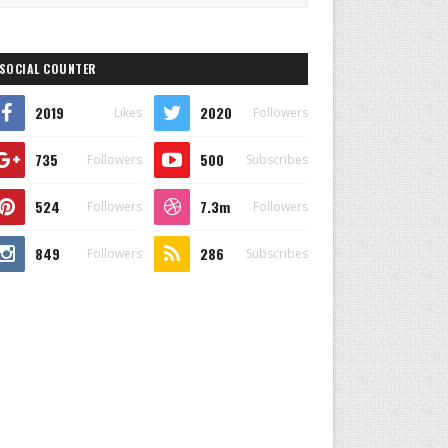
SOCIAL COUNTER
2019
2020
Likes
Followers
735
500
Followers
Subscribes
524
7.3m
Followers
Followers
849
286
Followers
Subscribes