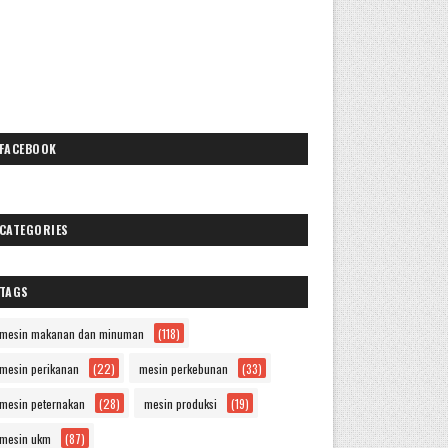
FACEBOOK
CATEGORIES
TAGS
mesin makanan dan minuman
(118)
mesin perikanan
(22)
mesin perkebunan
(33)
mesin peternakan
(28)
mesin produksi
(19)
mesin ukm
(87)