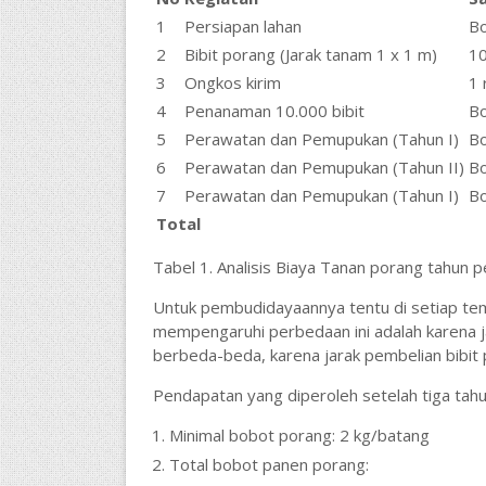
1
Persiapan lahan
Bo
2
Bibit porang (Jarak tanam 1 x 1 m)
10
3
Ongkos kirim
1 
4
Penanaman 10.000 bibit
Bo
5
Perawatan dan Pemupukan (Tahun I)
B
6
Perawatan dan Pemupukan (Tahun II)
B
7
Perawatan dan Pemupukan (Tahun I)
B
Total
Tabel 1. Analisis Biaya Tanan porang tahun 
Untuk pembudidayaannya tentu di setiap temp
mempengaruhi perbedaan ini adalah karena 
berbeda-beda, karena jarak pembelian bibit
Pendapatan yang diperoleh setelah tiga tahu
Minimal bobot porang: 2 kg/batang
Total bobot panen porang: