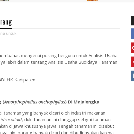
orang
na untuk
n membahas mengenai porang berguna untuk Analisis Usaha
a lebih dalam tentang Analisis Usaha Budidaya Tanaman
 BDLHK Kadipaten
 (
Amorphophallus onchophyllus
) Di Majalengka
i tanaman yang banyak dicari oleh industri makanan
idrocolloid
, dulu tanaman ini dianggap sebgai tanaman
hkan di Jawa khususnya Jawa Tengah tanaman ini disebut
anya lain, porang banyak dicari dan dibudidayakan karena