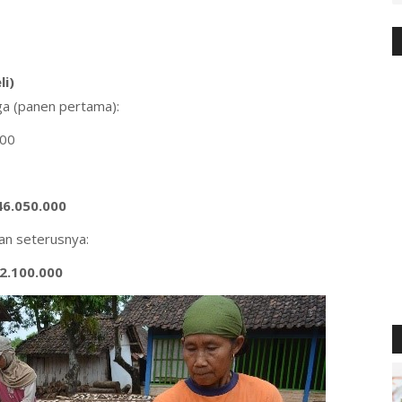
i)
iga (panen pertama):
00
46.050.000
an seterusnya:
2.100.000