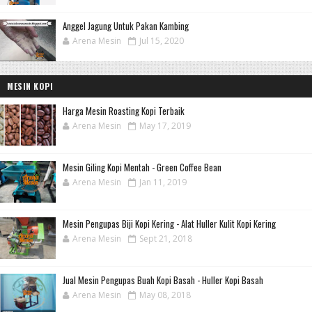
Anggel Jagung Untuk Pakan Kambing
Arena Mesin
Jul 15, 2020
MESIN KOPI
Harga Mesin Roasting Kopi Terbaik
Arena Mesin
May 17, 2019
Mesin Giling Kopi Mentah - Green Coffee Bean
Arena Mesin
Jan 11, 2019
Mesin Pengupas Biji Kopi Kering - Alat Huller Kulit Kopi Kering
Arena Mesin
Sept 21, 2018
Jual Mesin Pengupas Buah Kopi Basah - Huller Kopi Basah
Arena Mesin
May 08, 2018