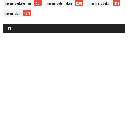
mesin perkebunan
(33)
mesin peternakan
(28)
mesin produksi
(19)
mesin ukm
(87)
HIT