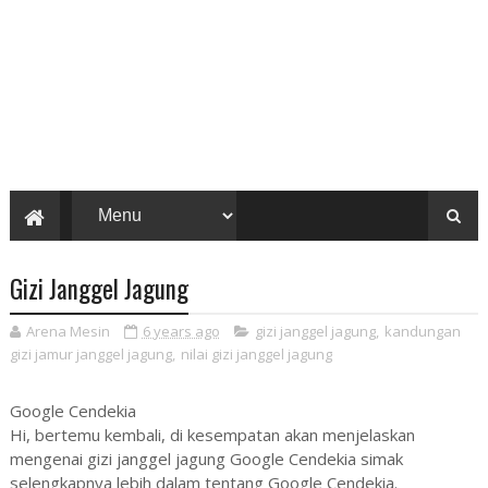
Gizi Janggel Jagung
Arena Mesin
6 years ago
gizi janggel jagung
,
kandungan
gizi jamur janggel jagung
,
nilai gizi janggel jagung
Google Cendekia
Hi, bertemu kembali, di kesempatan akan menjelaskan
mengenai gizi janggel jagung Google Cendekia simak
selengkapnya lebih dalam tentang Google Cendekia.