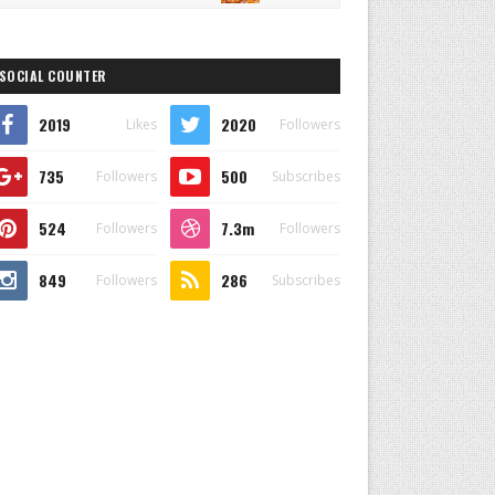
SOCIAL COUNTER
2019
2020
Likes
Followers
735
500
Followers
Subscribes
524
7.3m
Followers
Followers
849
286
Followers
Subscribes