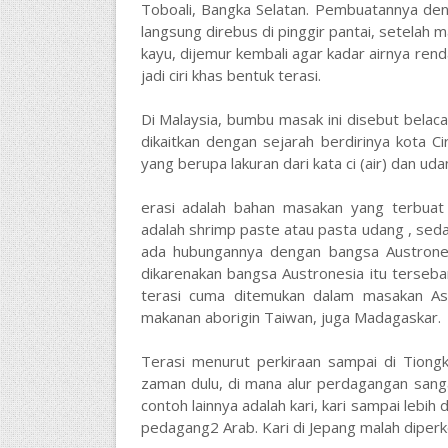
Toboali, Bangka Selatan. Pembuatannya deng
langsung direbus di pinggir pantai, setela
kayu, dijemur kembali agar kadar airnya ren
jadi ciri khas bentuk terasi.
Di Malaysia, bumbu masak ini disebut belacan
dikaitkan dengan sejarah berdirinya kota C
yang berupa lakuran dari kata ci (air) dan ud
erasi adalah bahan masakan yang terbuat 
adalah shrimp paste atau pasta udang , sed
ada hubungannya dengan bangsa Austronesi
dikarenakan bangsa Austronesia itu terseba
terasi cuma ditemukan dalam masakan Asi
makanan aborigin Taiwan, juga Madagaskar.
Terasi menurut perkiraan sampai di Tiongk
zaman dulu, di mana alur perdagangan sanga
contoh lainnya adalah kari, kari sampai lebih
pedagang2 Arab. Kari di Jepang malah diperke