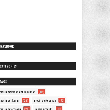
FACEBOOK
CATEGORIES
TAGS
mesin makanan dan minuman
(118)
mesin perikanan
(22)
mesin perkebunan
(33)
mesin peternakan
(28)
mesin produksi
(19)