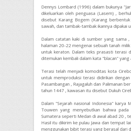
Dennys Lombard (1996) dalam bukunya "Jar
dikeluarkan oleh penguasa (Lasem) , berh
disebut Karang Bogem (Karang berbentuk k
sawah, dan tambak-tambak ikannya dipakai u
Dalam catatan kaki di sumber yang sama , 
halaman 20-22 mengenai sebuah tanah milik 
untuk keraton. Dalam teks prasasti terasi 
ditemukan kembali dalam kata "blacan" yang a
Terasi telah menjadi komoditas kota Cireb
untuk memproduksi terasi didirikan dengan
Pasambangan , Rajagaluh dan Palimanan berd
tahun 1447 , kawasan itu disebut Dukuh Cireb
Dalam "Sejarah nasional Indonesia" karya
Touwen yang menyebutkan bahwa pada s
Sumatera seperti Medan di awal abad 20 , te
Hasil itu dikirim ke pulau Jawa dan tempat l
menggunakan bibit terasi yang berasal dari d