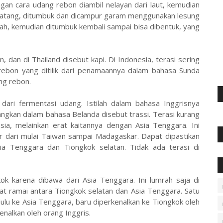
an cara udang rebon diambil nelayan dari laut, kemudian
h matang, ditumbuk dan dicampur garam menggunakan lesung
dah, kemudian ditumbuk kembali sampai bisa dibentuk, yang
, dan di Thailand disebut kapi. Di Indonesia, terasi sering
irebon yang ditilik dari penamaannya dalam bahasa Sunda
ang rebon.
dari fermentasi udang. Istilah dalam bahasa Inggrisnya
angkan dalam bahasa Belanda disebut trassi. Terasi kurang
a, melainkan erat kaitannya dengan Asia Tenggara. Ini
r dari mulai Taiwan sampai Madagaskar. Dapat dipastikan
a Tenggara dan Tiongkok selatan. Tidak ada terasi di
ok karena dibawa dari Asia Tenggara. Ini lumrah saja di
t ramai antara Tiongkok selatan dan Asia Tenggara. Satu
 dulu ke Asia Tenggara, baru diperkenalkan ke Tiongkok oleh
nalkan oleh orang Inggris.