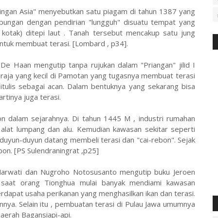
ingan Asia" menyebutkan satu piagam di tahun 1387 yang
ubungan dengan pendirian "lungguh" disuatu tempat yang
otak) ditepi laut . Tanah tersebut mencakup satu jung
ntuk membuat terasi. [Lombard , p34].
De Haan mengutip tanpa rujukan dalam "Priangan" jilid I
raja yang kecil di Pamotan yang tugasnya membuat terasi
ditulis sebagai acan. Dalam bentuknya yang sekarang bisa
rtinya juga terasi.
on dalam sejarahnya. Di tahun 1445 M , industri rumahan
 alat lumpang dan alu. Kemudian kawasan sekitar seperti
uyun-duyun datang membeli terasi dan "cai-rebon". Sejak
on. [PS Sulendraningrat ,p25]
 Marwati dan Nugroho Notosusanto mengutip buku Jeroen
aat orang Tionghua mulai banyak mendiami kawasan
rdapat usaha perikanan yang menghasilkan ikan dan terasi.
ainnya. Selain itu , pembuatan terasi di Pulau Jawa umumnya
aerah Bagansiapi-api.