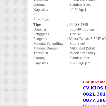
Corong
: Stainless Steel
Kapasitas
:
4
0-
5
0 kg/ jam
Spesifikasi
Tipe
: PT-SS 4MS
Dimensi
: 80 x 40 x 80 cm
Penggiling
: Tipe 32
Pengerak
: Motor Bensin 5,5 HP (C
Material Penggiling
: Mild Steel
Material Rangka
: Mild Steel (Siku)
Transmisi
: V-belt dan Pulley
Corong
: Stainless Steel
Kapasitas
:
4
0-
5
0 kg/ jam