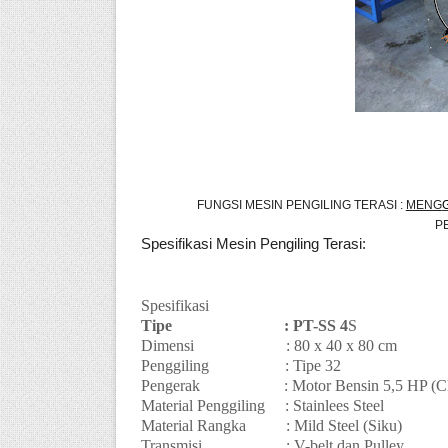
FUNGSI MESIN PENGILING TERASI :
MENG
P
Spesifikasi Mesin Pengiling Terasi:
Spesifikasi
Tipe
: PT-SS 4
S
Dimensi
: 80 x 40 x 80 cm
Penggiling
: Tipe 32
Pengerak
: Motor Bensin 5,5 HP (C
Material Penggiling
: Stainlees Steel
Material Rangka
: Mild Steel (Siku)
Transmisi
: V-belt dan Pulley