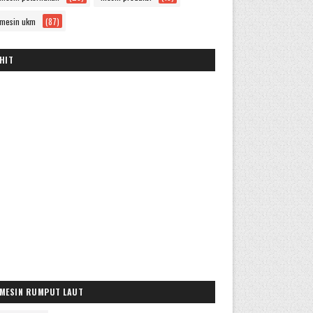
mesin ukm
(87)
HIT
MESIN RUMPUT LAUT