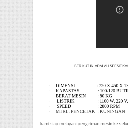
BERIKUT INI ADALAH SPESIFIKA
·
DIMENSI
: 720 X 450 X 
·
KAPASTAS
:
100-120
BUTIR
·
BERAT MESIN
: 80 KG
·
LISTRIK
: 1100 W, 220 V
·
SPEED
: 2800 RPM
·
MTRL. PENCETAK : KUNINGAN
kami siap melayani pengiriman mesin ke selur