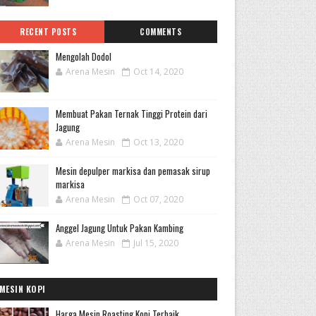
RECENT POSTS
COMMENTS
Mengolah Dodol
Arena Mesin
Oct 14, 2020
Membuat Pakan Ternak Tinggi Protein dari
Jagung
Arena Mesin
Oct 13, 2020
Mesin depulper markisa dan pemasak sirup
markisa
Arena Mesin
Oct 07, 2020
Anggel Jagung Untuk Pakan Kambing
Arena Mesin
Jul 15, 2020
MESIN KOPI
Harga Mesin Roasting Kopi Terbaik