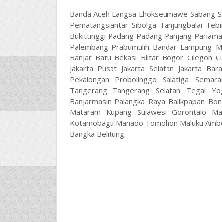
Banda Aceh Langsa Lhokseumawe Sabang Su
Pematangsiantar Sibolga Tanjungbalai Teb
Bukittinggi Padang Padang Panjang Pariam
Palembang Prabumulih Bandar Lampung Me
Banjar Batu Bekasi Blitar Bogor Cilegon C
Jakarta Pusat Jakarta Selatan Jakarta B
Pekalongan Probolinggo Salatiga Semar
Tangerang Tangerang Selatan Tegal Yog
Banjarmasin Palangka Raya Balikpapan Bo
Mataram Kupang Sulawesi Gorontalo Ma
Kotamobagu Manado Tomohon Maluku Ambon 
Bangka Belitung.