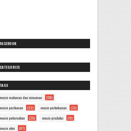
FACEBOOK
CATEGORIES
TAGS
mesin makanan dan minuman
(118)
mesin perikanan
(22)
mesin perkebunan
(33)
mesin peternakan
(28)
mesin produksi
(19)
mesin ukm
(87)