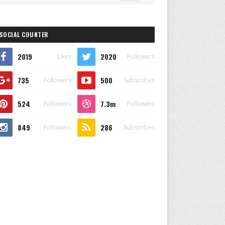
SOCIAL COUNTER
2019
2020
Likes
Followers
735
500
Followers
Subscribes
524
7.3m
Followers
Followers
849
286
Followers
Subscribes