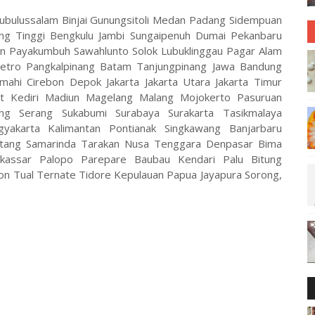
bulussalam Binjai Gunungsitoli Medan Padang Sidempuan
ing Tinggi Bengkulu Jambi Sungaipenuh Dumai Pekanbaru
an Payakumbuh Sawahlunto Solok Lubuklinggau Pagar Alam
tro Pangkalpinang Batam Tanjungpinang Jawa Bandung
imahi Cirebon Depok Jakarta Jakarta Utara Jakarta Timur
arat Kediri Madiun Magelang Malang Mojokerto Pasuruan
ang Serang Sukabumi Surabaya Surakarta Tasikmalaya
yakarta Kalimantan Pontianak Singkawang Banjarbaru
ntang Samarinda Tarakan Nusa Tenggara Denpasar Bima
kassar Palopo Parepare Baubau Kendari Palu Bitung
Tual Ternate Tidore Kepulauan Papua Jayapura Sorong,