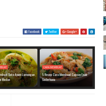
Facebook
Twitter
Google+
MBUAT
CARA MEMBUAT
mbuat Soto Ayam Lamongan ,
5 Resep Cara Membuat Capcay Enak
an Medan
Sederhana