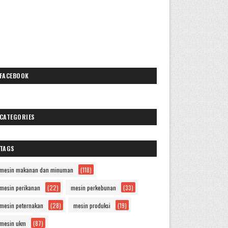
FACEBOOK
CATEGORIES
TAGS
mesin makanan dan minuman
(118)
mesin perikanan
(22)
mesin perkebunan
(33)
mesin peternakan
(28)
mesin produksi
(19)
mesin ukm
(87)