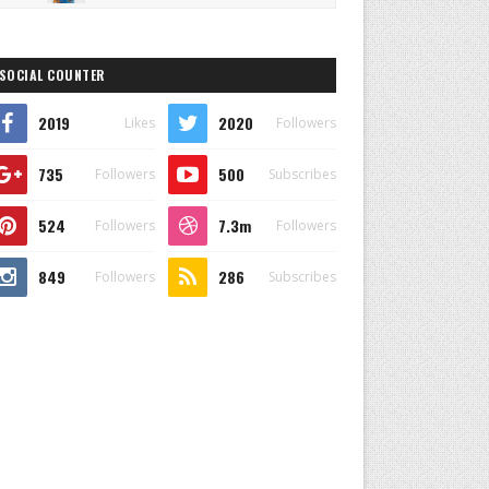
SOCIAL COUNTER
2019
2020
Likes
Followers
735
500
Followers
Subscribes
524
7.3m
Followers
Followers
849
286
Followers
Subscribes