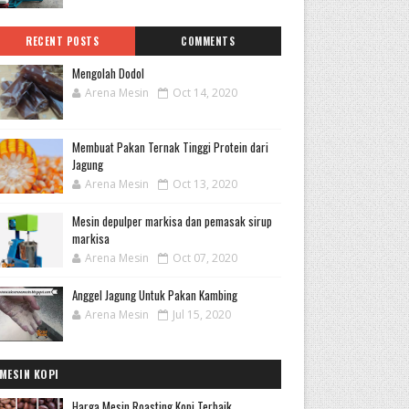
RECENT POSTS
COMMENTS
Mengolah Dodol
Arena Mesin
Oct 14, 2020
Membuat Pakan Ternak Tinggi Protein dari
Jagung
Arena Mesin
Oct 13, 2020
Mesin depulper markisa dan pemasak sirup
markisa
Arena Mesin
Oct 07, 2020
Anggel Jagung Untuk Pakan Kambing
Arena Mesin
Jul 15, 2020
MESIN KOPI
Harga Mesin Roasting Kopi Terbaik