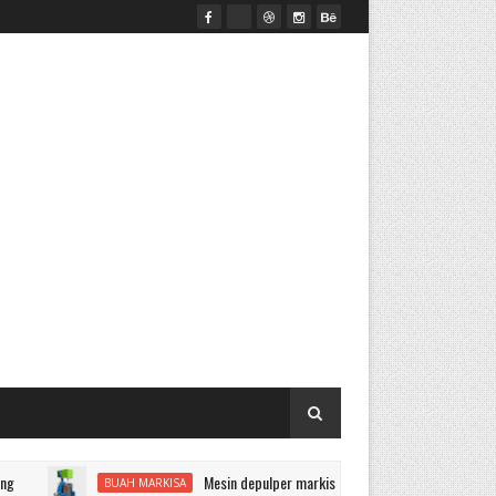
Mesin depulper markisa dan pemasak sirup markisa
BUAH MARKISA