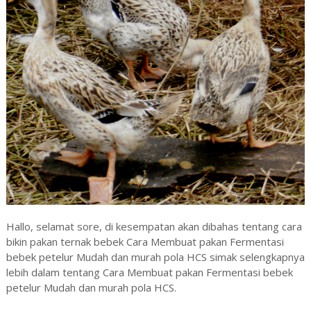
Hallo, selamat sore, di kesempatan akan dibahas tentang cara
bikin pakan ternak bebek Cara Membuat pakan Fermentasi
bebek petelur Mudah dan murah pola HCS simak selengkapnya
lebih dalam tentang Cara Membuat pakan Fermentasi bebek
petelur Mudah dan murah pola HCS.