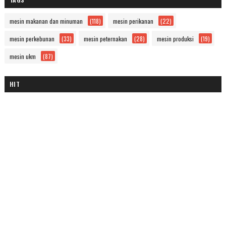
mesin makanan dan minuman
(118)
mesin perikanan
(22)
mesin perkebunan
(33)
mesin peternakan
(28)
mesin produksi
(19)
mesin ukm
(87)
HIT