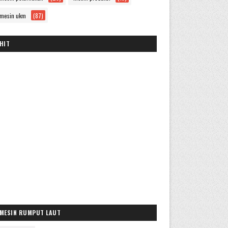
mesin ukm
(87)
HIT
MESIN RUMPUT LAUT