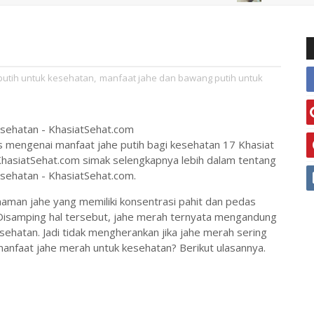
 putih untuk kesehatan
,
manfaat jahe dan bawang putih untuk
esehatan - KhasiatSehat.com
has mengenai manfaat jahe putih bagi kesehatan 17 Khasiat
hasiatSehat.com simak selengkapnya lebih dalam tentang
sehatan - KhasiatSehat.com.
aman jahe yang memiliki konsentrasi pahit dan pedas
a. Disamping hal tersebut, jahe merah ternyata mengandung
ehatan. Jadi tidak mengherankan jika jahe merah sering
anfaat jahe merah untuk kesehatan? Berikut ulasannya.