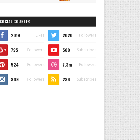
SOCIAL COUNTER
2019
2020
Likes
Followers
735
500
Followers
Subscribes
524
7.3m
Followers
Followers
849
286
Followers
Subscribes