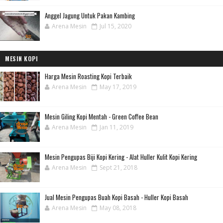
Anggel Jagung Untuk Pakan Kambing
Arena Mesin
Jul 15, 2020
MESIN KOPI
Harga Mesin Roasting Kopi Terbaik
Arena Mesin
May 17, 2019
Mesin Giling Kopi Mentah - Green Coffee Bean
Arena Mesin
Jan 11, 2019
Mesin Pengupas Biji Kopi Kering - Alat Huller Kulit Kopi Kering
Arena Mesin
Sept 21, 2018
Jual Mesin Pengupas Buah Kopi Basah - Huller Kopi Basah
Arena Mesin
May 08, 2018