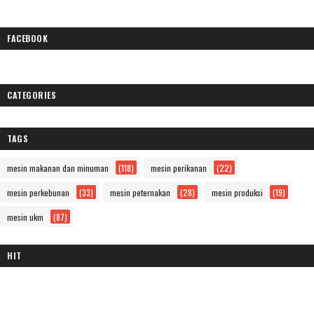
FACEBOOK
CATEGORIES
TAGS
mesin makanan dan minuman
(118)
mesin perikanan
(22)
mesin perkebunan
(33)
mesin peternakan
(28)
mesin produksi
(19)
mesin ukm
(87)
HIT