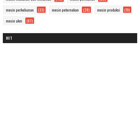
mesin perkebunan
(33)
mesin peternakan
(28)
mesin produksi
(19)
mesin ukm
(87)
HIT