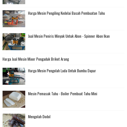
Harga Mesin Pengiling Kedelai Basah Pembuatan Tahu
Jual Mesin Peniris Minyak Untuk Abon - Spinner Abon Ikan
Harga Jual Mesin Mixer Pengaduk Briket Arang
Harga Mesin Pengolah Lada Untuk Bumbu Dapur
Mesin Pemasak Tahu - Boiler Pembuat Tahu Mini
Mengolah Dodol