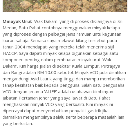
Minayak Urut
'Wak Dakam' yang di proses dikilangnya di Sri
Medan, Batu Pahat contohnya menggunakan minyak kelapa
yang diproses dengan pelbagai jenis ramuan untu kegunaan
luaran sahaja. Semasa saya melawat kilang tersebut pada
tahun 2004 mendapati yang mereka telah menerima sijil
HACCP. Saya dapati minyak kelapa digunakan sebagai satu
komponen penting dalam pembuatan minyak urut 'Wak
Dakam'. Kini harga jualan di sekitar Kuala Lumpur, Putrajaya
dan Bangi adalah RM 10.00 sebotol. Minyak VCO pula disahkan
mengandungi Asid Laurik yang tinggi dan mampu memberikan
tahap kesihatan baik kepada pengguna. Salah satu pengusaha
VCO dengan jenama 'ALIFF' adalah usahawan bimbingan
Jabatan Pertanian Johor yang saya lawat di Batu Pahat
menghasilkan minyak VCO yang berkualiti. Kini minyak ini
dipercayai dapat menyembuhkan penyakit gastrik jika
diamalkan mengambilnya selalu serta beberapa masaalah lain
yang berkaitan.