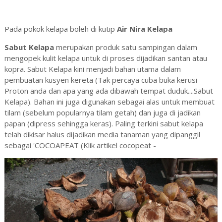
Pada pokok kelapa boleh di kutip
Air Nira Kelapa
Sabut Kelapa
merupakan produk satu sampingan dalam
mengopek kulit kelapa untuk di proses dijadikan santan atau
kopra. Sabut Kelapa kini menjadi bahan utama dalam
pembuatan kusyen kereta (Tak percaya cuba buka kerusi
Proton anda dan apa yang ada dibawah tempat duduk....Sabut
Kelapa). Bahan ini juga digunakan sebagai alas untuk membuat
tilam (sebelum popularnya tilam getah) dan juga di jadikan
papan (dipress sehingga keras). Paling terkini sabut kelapa
telah dikisar halus dijadikan media tanaman yang dipanggil
sebagai 'COCOAPEAT (Klik artikel cocopeat -