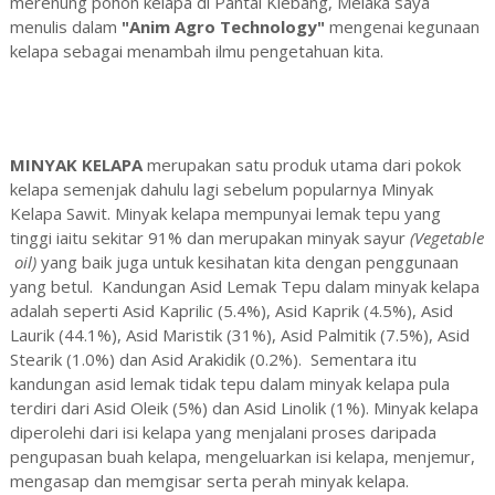
merenung pohon kelapa di Pantai Klebang, Melaka saya
menulis dalam
"Anim Agro Technology"
mengenai kegunaan
kelapa sebagai menambah ilmu pengetahuan kita.
MINYAK KELAPA
merupakan satu produk utama dari pokok
kelapa semenjak dahulu lagi sebelum popularnya Minyak
Kelapa Sawit. Minyak kelapa mempunyai lemak tepu yang
tinggi iaitu sekitar 91% dan merupakan minyak sayur
(Vegetable
oil)
yang baik juga untuk kesihatan kita dengan penggunaan
yang betul. Kandungan Asid Lemak Tepu dalam minyak kelapa
adalah seperti Asid Kaprilic (5.4%), Asid Kaprik (4.5%), Asid
Laurik (44.1%), Asid Maristik (31%), Asid Palmitik (7.5%), Asid
Stearik (1.0%) dan Asid Arakidik (0.2%). Sementara itu
kandungan asid lemak tidak tepu dalam minyak kelapa pula
terdiri dari Asid Oleik (5%) dan Asid Linolik (1%). Minyak kelapa
diperolehi dari isi kelapa yang menjalani proses daripada
pengupasan buah kelapa, mengeluarkan isi kelapa, menjemur,
mengasap dan memgisar serta perah minyak kelapa.