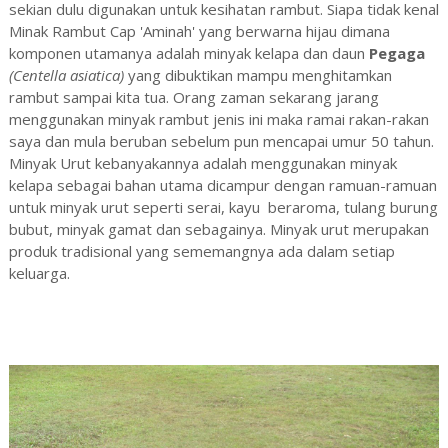
sekian dulu digunakan untuk kesihatan rambut. Siapa tidak kenal
Minak Rambut Cap 'Aminah' yang berwarna hijau dimana
komponen utamanya adalah minyak kelapa dan daun
Pegaga
(Centella asiatica)
yang dibuktikan mampu menghitamkan
rambut sampai kita tua. Orang zaman sekarang jarang
menggunakan minyak rambut jenis ini maka ramai rakan-rakan
saya dan mula beruban sebelum pun mencapai umur 50 tahun.
Minyak Urut kebanyakannya adalah menggunakan minyak
kelapa sebagai bahan utama dicampur dengan ramuan-ramuan
untuk minyak urut seperti serai, kayu beraroma, tulang burung
bubut, minyak gamat dan sebagainya. Minyak urut merupakan
produk tradisional yang sememangnya ada dalam setiap
keluarga.