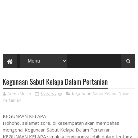
Kegunaan Sabut Kelapa Dalam Pertanian
Arena Mesin
6 years ago
Kegunaan Sabut Kelapa Dalam
Pertanian
KEGUNAAN KELAPA
Hohoho, selamat sore, di kesempatan akan membahas
mengenai Kegunaan Sabut Kelapa Dalam Pertanian
KEGUNAAN KELAPA simak selengkapnya lebih dalam tentang