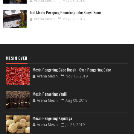
Arena Mesin
May 08, 2018
Jual Mesin Perajang Pemotong Jahe Kunyit Kunir
Arena Mesin
May 08, 2018
MESIN OVEN
Mesin Pengering Cabe Basah - Oven Pengering Cabe
Arena Mesin
Nov 16, 2019
Mesin Pengering Vanili
Arena Mesin
Aug 08, 2019
Mesin Pengering Kapulaga
Arena Mesin
Jul 28, 2019