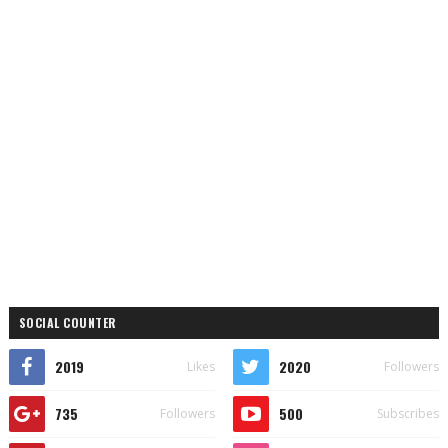
SOCIAL COUNTER
2019
2020
Likes
Followers
735
500
Followers
Subscribes