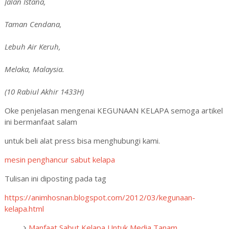
Jalan Istana,
Taman Cendana,
Lebuh Air Keruh,
Melaka, Malaysia.
(10 Rabiul Akhir 1433H)
Oke penjelasan mengenai KEGUNAAN KELAPA semoga artikel
ini bermanfaat salam
untuk beli alat press bisa menghubungi kami.
mesin penghancur sabut kelapa
Tulisan ini diposting pada tag
https://animhosnan.blogspot.com/2012/03/kegunaan-
kelapa.html
Manfaat Sabut Kelapa Untuk Media Tanam