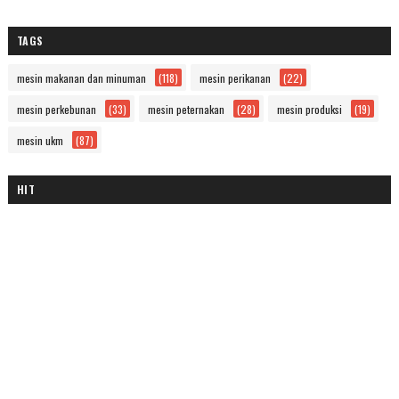
TAGS
mesin makanan dan minuman
(118)
mesin perikanan
(22)
mesin perkebunan
(33)
mesin peternakan
(28)
mesin produksi
(19)
mesin ukm
(87)
HIT