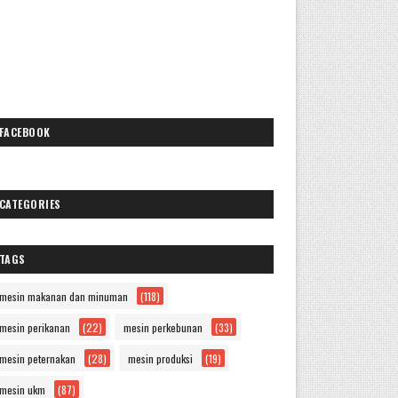
FACEBOOK
CATEGORIES
TAGS
mesin makanan dan minuman
(118)
mesin perikanan
(22)
mesin perkebunan
(33)
mesin peternakan
(28)
mesin produksi
(19)
mesin ukm
(87)