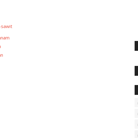
-sawit
Tanam
n
an