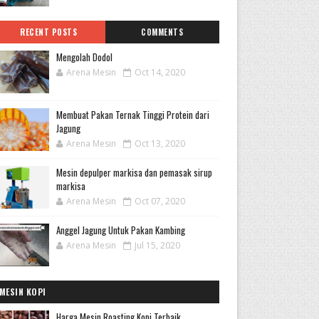
RECENT POSTS
COMMENTS
Mengolah Dodol
Arena Mesin
Oct 14, 2020
Membuat Pakan Ternak Tinggi Protein dari
Jagung
Arena Mesin
Oct 13, 2020
Mesin depulper markisa dan pemasak sirup
markisa
Arena Mesin
Oct 07, 2020
Anggel Jagung Untuk Pakan Kambing
Arena Mesin
Jul 15, 2020
MESIN KOPI
Harga Mesin Roasting Kopi Terbaik