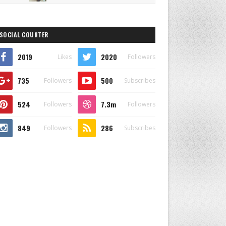
SOCIAL COUNTER
2019
2020
Likes
Followers
735
500
Followers
Subscribes
524
7.3m
Followers
Followers
849
286
Followers
Subscribes