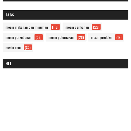
TAGS
mesin makanan dan minuman
(118)
mesin perikanan
(22)
mesin perkebunan
(33)
mesin peternakan
(28)
mesin produksi
(19)
mesin ukm
(87)
HIT