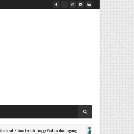
akan Ternak Tinggi Protein dari Jagung
Mesin depul
BUAH MARKISA