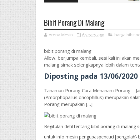
Bibit Porang Di Malang
Arena Mesin
6 years ago
harga bibit p
bibit porang di malang
Allow, berjumpa kembali, sesi kali ini akan m
malang simak selengkapnya lebih dalam tenta
Diposting pada
13/06/2020
Tanaman Porang Cara Menanam Porang – Jar
(Amorphopallus oncophillus) merupakan salah 
Porang merupakan […]
Begitulah detil tentang bibit porang di malan
untuk info mesin pengupaspencuci|pengolah} 