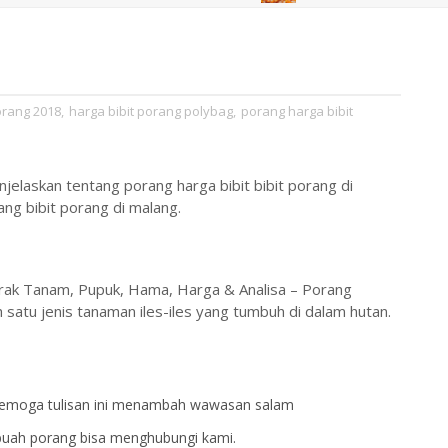
orang 2018
,
harga bibit porang polybag
,
porang harga bibit
enjelaskan tentang porang harga bibit bibit porang di
ng bibit porang di malang.
ak Tanam, Pupuk, Hama, Harga & Analisa – Porang
satu jenis tanaman iles-iles yang tumbuh di dalam hutan.
g semoga tulisan ini menambah wawasan salam
buah porang bisa menghubungi kami.