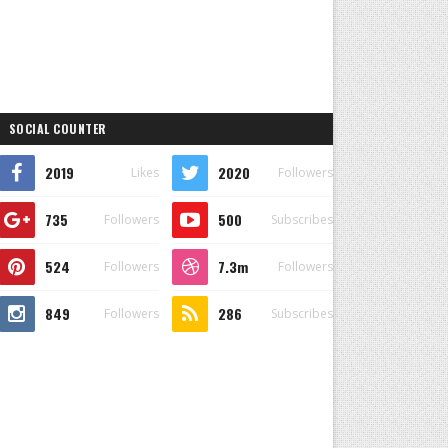
SOCIAL COUNTER
2019
2020
Likes
Followers
735
500
Followers
Subscribes
524
7.3m
Followers
Followers
849
286
Followers
Subscribes