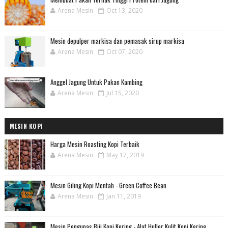
Arena Mesin
Oct 13, 2020
Mesin depulper markisa dan pemasak sirup markisa
Arena Mesin
Oct 07, 2020
Anggel Jagung Untuk Pakan Kambing
Arena Mesin
Jul 15, 2020
MESIN KOPI
Harga Mesin Roasting Kopi Terbaik
Arena Mesin
May 17, 2019
Mesin Giling Kopi Mentah - Green Coffee Bean
Arena Mesin
Jan 11, 2019
Mesin Pengupas Biji Kopi Kering - Alat Huller Kulit Kopi Kering