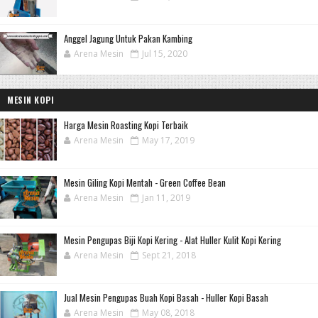
Anggel Jagung Untuk Pakan Kambing
Arena Mesin
Jul 15, 2020
MESIN KOPI
Harga Mesin Roasting Kopi Terbaik
Arena Mesin
May 17, 2019
Mesin Giling Kopi Mentah - Green Coffee Bean
Arena Mesin
Jan 11, 2019
Mesin Pengupas Biji Kopi Kering - Alat Huller Kulit Kopi Kering
Arena Mesin
Sept 21, 2018
Jual Mesin Pengupas Buah Kopi Basah - Huller Kopi Basah
Arena Mesin
May 08, 2018