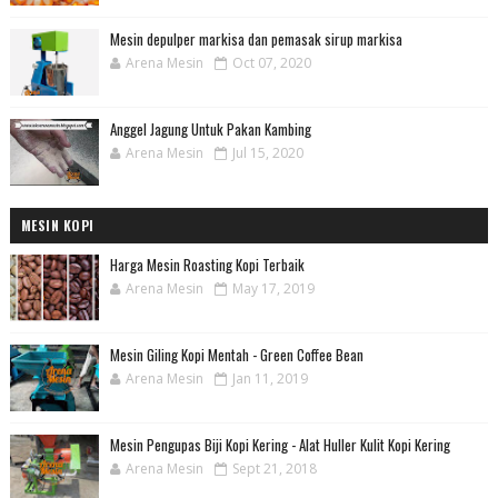
Mesin depulper markisa dan pemasak sirup markisa
Arena Mesin
Oct 07, 2020
Anggel Jagung Untuk Pakan Kambing
Arena Mesin
Jul 15, 2020
MESIN KOPI
Harga Mesin Roasting Kopi Terbaik
Arena Mesin
May 17, 2019
Mesin Giling Kopi Mentah - Green Coffee Bean
Arena Mesin
Jan 11, 2019
Mesin Pengupas Biji Kopi Kering - Alat Huller Kulit Kopi Kering
Arena Mesin
Sept 21, 2018