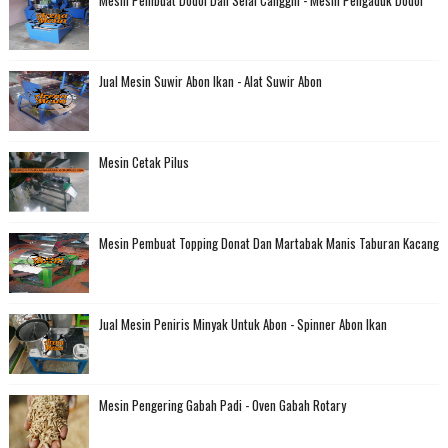
Mesin Pembuat Dodol Dan Selai Canggih - Mesin Pengaduk Dodol
Jual Mesin Suwir Abon Ikan - Alat Suwir Abon
Mesin Cetak Pilus
Mesin Pembuat Topping Donat Dan Martabak Manis Taburan Kacang
Jual Mesin Peniris Minyak Untuk Abon - Spinner Abon Ikan
Mesin Pengering Gabah Padi - Oven Gabah Rotary