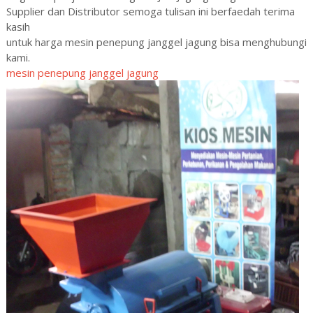
Supplier dan Distributor semoga tulisan ini berfaedah terima
kasih
untuk harga mesin penepung janggel jagung bisa menghubungi
kami.
mesin penepung janggel jagung