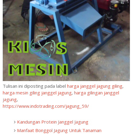
Tulisan ini diposting pada label
harga janggel jagung giling
,
harga mesin giling janggel jagung
,
harga gilingan janggel
jagung
,
https://www.indotrading.com/jagung_59/
Kandungan Protein Janggel Jagung
Manfaat Bonggol Jagung Untuk Tanaman