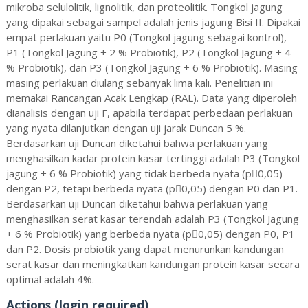
mikroba selulolitik, lignolitik, dan proteolitik. Tongkol jagung
yang dipakai sebagai sampel adalah jenis jagung Bisi II. Dipakai
empat perlakuan yaitu P0 (Tongkol jagung sebagai kontrol),
P1 (Tongkol Jagung + 2 % Probiotik), P2 (Tongkol Jagung + 4
% Probiotik), dan P3 (Tongkol Jagung + 6 % Probiotik). Masing-
masing perlakuan diulang sebanyak lima kali. Penelitian ini
memakai Rancangan Acak Lengkap (RAL). Data yang diperoleh
dianalisis dengan uji F, apabila terdapat perbedaan perlakuan
yang nyata dilanjutkan dengan uji jarak Duncan 5 %.
Berdasarkan uji Duncan diketahui bahwa perlakuan yang
menghasilkan kadar protein kasar tertinggi adalah P3 (Tongkol
jagung + 6 % Probiotik) yang tidak berbeda nyata (p0,05)
dengan P2, tetapi berbeda nyata (p0,05) dengan P0 dan P1.
Berdasarkan uji Duncan diketahui bahwa perlakuan yang
menghasilkan serat kasar terendah adalah P3 (Tongkol Jagung
+ 6 % Probiotik) yang berbeda nyata (p0,05) dengan P0, P1
dan P2. Dosis probiotik yang dapat menurunkan kandungan
serat kasar dan meningkatkan kandungan protein kasar secara
optimal adalah 4%.
Actions (login required)