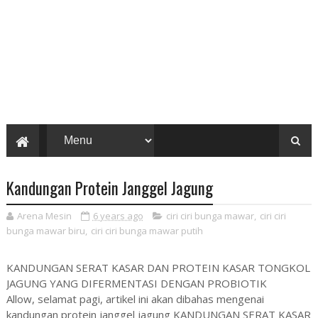
Kandungan Protein Janggel Jagung
Arena Mesin
6 years ago
ciri ciri bunga mawar
,
ciri ciri
bunga mawar biru
,
ciri ciri bunga mawar putih
KANDUNGAN SERAT KASAR DAN PROTEIN KASAR TONGKOL
JAGUNG YANG DIFERMENTASI DENGAN PROBIOTIK
Allow, selamat pagi, artikel ini akan dibahas mengenai
kandungan protein janggel jagung KANDUNGAN SERAT KASAR