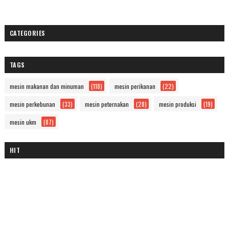
CATEGORIES
TAGS
mesin makanan dan minuman
(118)
mesin perikanan
(22)
mesin perkebunan
(33)
mesin peternakan
(28)
mesin produksi
(19)
mesin ukm
(87)
HIT