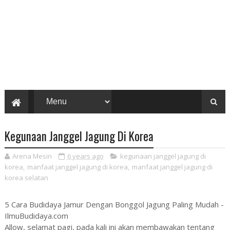
Kegunaan Janggel Jagung Di Korea
Arena Mesin
6 years ago
kegunaan janggel jagung di
korea
,
manfaat janggel jagung di korea
,
manfaat janggel jagung di
korea selatan
5 Cara Budidaya Jamur Dengan Bonggol Jagung Paling Mudah -
IlmuBudidaya.com
Allow, selamat pagi, pada kali ini akan membawakan tentang