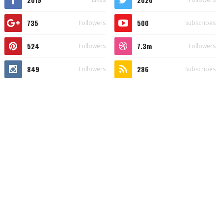
735
500
Followers
Subscribes
524
7.3m
Followers
Followers
849
286
Followers
Subscribes