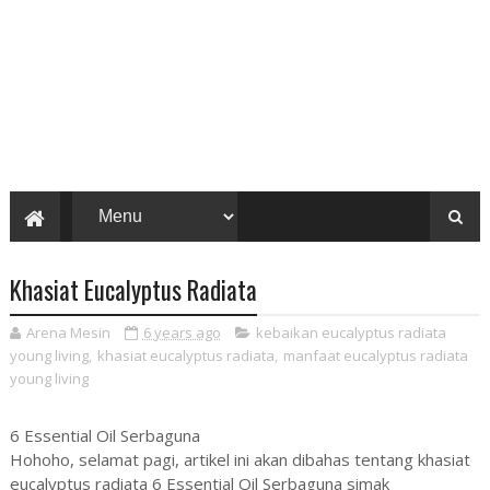
Khasiat Eucalyptus Radiata
Arena Mesin
6 years ago
kebaikan eucalyptus radiata
young living
,
khasiat eucalyptus radiata
,
manfaat eucalyptus radiata
young living
6 Essential Oil Serbaguna
Hohoho, selamat pagi, artikel ini akan dibahas tentang khasiat
eucalyptus radiata 6 Essential Oil Serbaguna simak