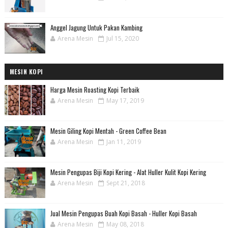
Anggel Jagung Untuk Pakan Kambing
Arena Mesin
Jul 15, 2020
MESIN KOPI
Harga Mesin Roasting Kopi Terbaik
Arena Mesin
May 17, 2019
Mesin Giling Kopi Mentah - Green Coffee Bean
Arena Mesin
Jan 11, 2019
Mesin Pengupas Biji Kopi Kering - Alat Huller Kulit Kopi Kering
Arena Mesin
Sept 21, 2018
Jual Mesin Pengupas Buah Kopi Basah - Huller Kopi Basah
Arena Mesin
May 08, 2018