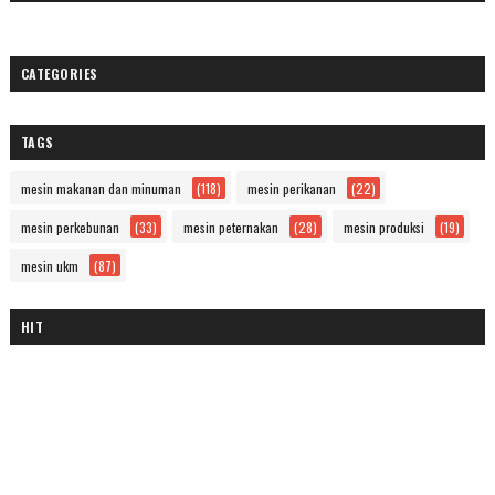
CATEGORIES
TAGS
mesin makanan dan minuman
(118)
mesin perikanan
(22)
mesin perkebunan
(33)
mesin peternakan
(28)
mesin produksi
(19)
mesin ukm
(87)
HIT