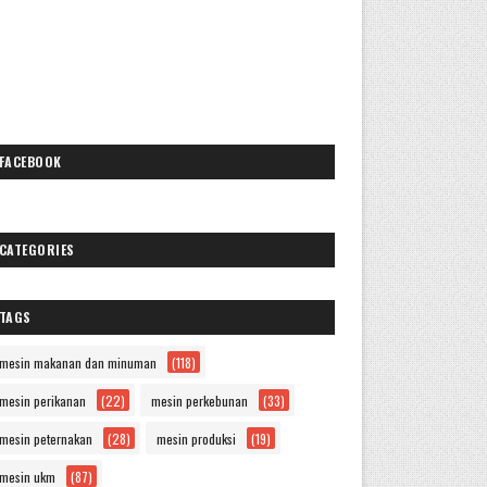
FACEBOOK
CATEGORIES
TAGS
mesin makanan dan minuman
(118)
mesin perikanan
(22)
mesin perkebunan
(33)
mesin peternakan
(28)
mesin produksi
(19)
mesin ukm
(87)