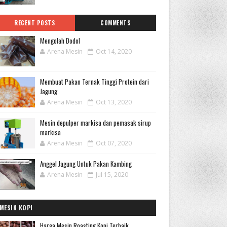
RECENT POSTS
COMMENTS
Mengolah Dodol
Arena Mesin
Oct 14, 2020
Membuat Pakan Ternak Tinggi Protein dari
Jagung
Arena Mesin
Oct 13, 2020
Mesin depulper markisa dan pemasak sirup
markisa
Arena Mesin
Oct 07, 2020
Anggel Jagung Untuk Pakan Kambing
Arena Mesin
Jul 15, 2020
MESIN KOPI
Harga Mesin Roasting Kopi Terbaik