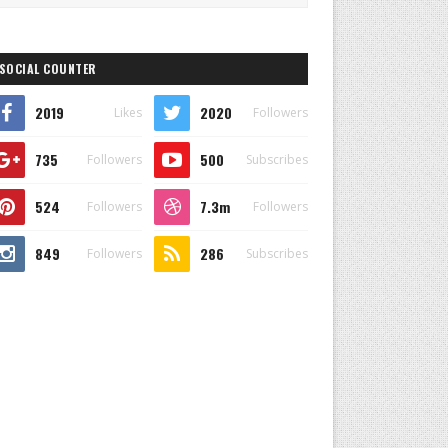
SOCIAL COUNTER
2019
2020
Likes
Followers
735
500
Followers
Subscribes
524
7.3m
Followers
Followers
849
286
Followers
Subscribes