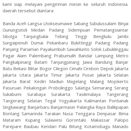
kami siap melayani pengiriman mesin ke seluruh Indonesia.
daerah tersebut diantara:
Banda Aceh Langsa Lhokseumawe Sabang Subulussalam Binjai
Gunungsitoli Medan Padang Sidempuan Pematangsiantar
Sibolga Tanjungbalai Tebing Tinggi Bengkulu Jambi
Sungaipenuh Dumai Pekanbaru Bukittinggi Padang Padang
Panjang Pariaman Payakumbuh Sawahlunto Solok Lubuklinggau
Pagar Alam Palembang Prabumulih Bandar Lampung Metro
Pangkalpinang Batam Tanjungpinang Jawa Bandung Banjar
Batu Bekasi Blitar Bogor Cilegon Cimahi Cirebon Depok Jakarta
Jakarta Utara Jakarta Timur Jakarta Pusat Jakarta Selatan
Jakarta Barat Kediri Madiun Magelang Malang Mojokerto
Pasuruan Pekalongan Probolinggo Salatiga Semarang Serang
Sukabumi Surabaya Surakarta Tasikmalaya Tangerang
Tangerang Selatan Tegal Yogyakarta Kalimantan Pontianak
Singkawang Banjarbaru Banjarmasin Palangka Raya Balikpapan
Bontang Samarinda Tarakan Nusa Tenggara Denpasar Bima
Mataram Kupang Sulawesi Gorontalo Makassar Palopo
Parepare Baubau Kendari Palu Bitung Kotamobagu Manado