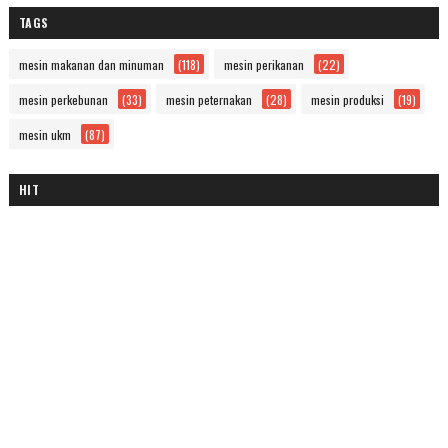
TAGS
mesin makanan dan minuman
(118)
mesin perikanan
(22)
mesin perkebunan
(33)
mesin peternakan
(28)
mesin produksi
(19)
mesin ukm
(87)
HIT