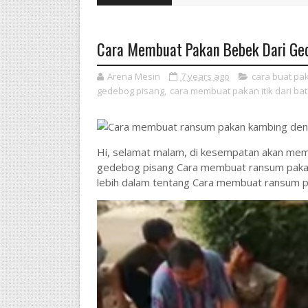
Cara Membuat Pakan Bebek Dari Ge
Arena Mesin
7 years ago
cara buat pa
gedebog pisang
,
cara membuat pakan itik dari ba
Hi, selamat malam, di kesempatan akan me
gedebog pisang Cara membuat ransum paka
lebih dalam tentang Cara membuat ransum 