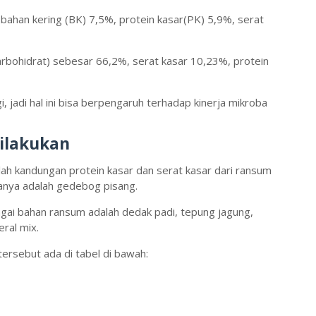
bahan kering (BK) 7,5%, protein kasar(PK) 5,9%, serat
bohidrat) sebesar 66,2%, serat kasar 10,23%, protein
i, jadi hal ini bisa berpengaruh terhadap kinerja mikroba
dilakukan
mlah kandungan protein kasar dan serat kasar dari ransum
nya adalah gedebog pisang.
ai bahan ransum adalah dedak padi, tepung jagung,
ral mix.
ersebut ada di tabel di bawah: