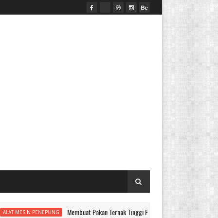
Membuat Pakan Ternak Tinggi Protein dari Jagung
 PENEPUNG
BUAH M