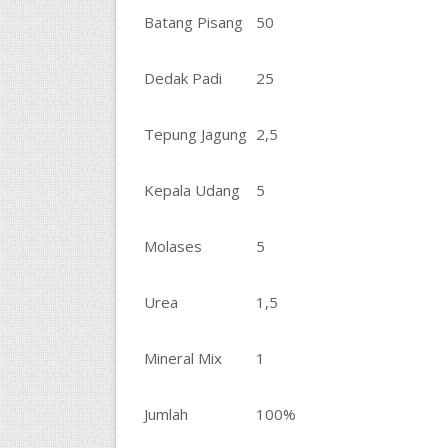
Batang Pisang
50
Dedak Padi
25
Tepung Jagung
2,5
Kepala Udang
5
Molases
5
Urea
1,5
Mineral Mix
1
Jumlah
100%