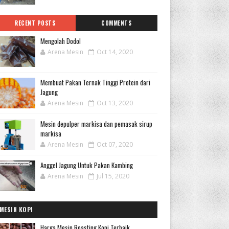
RECENT POSTS
COMMENTS
Mengolah Dodol
Arena Mesin
Oct 14, 2020
Membuat Pakan Ternak Tinggi Protein dari
Jagung
Arena Mesin
Oct 13, 2020
Mesin depulper markisa dan pemasak sirup
markisa
Arena Mesin
Oct 07, 2020
Anggel Jagung Untuk Pakan Kambing
Arena Mesin
Jul 15, 2020
MESIN KOPI
Harga Mesin Roasting Kopi Terbaik