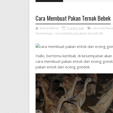
Cara Membuat Pakan Ternak Bebek
Arena Mesin
7 years ago
cara membua
fermentasi
,
cara membuat pakan ternak itik
Hallo, bertemu kembali, di kesempatan ak
cara membuat pakan entok dari eceng gondo
pakan entok dari eceng gondok.