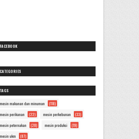
FACEBOOK
CATEGORIES
TAGS
mesin makanan dan minuman
(118)
mesin perikanan
(22)
mesin perkebunan
(33)
mesin peternakan
(28)
mesin produksi
(19)
mesin ukm
(87)