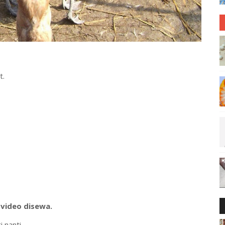
t.
 video disewa.
i nanti.