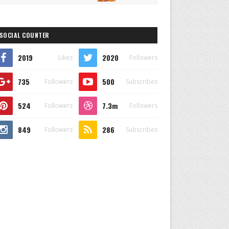
SOCIAL COUNTER
2019
2020
Likes
Followers
735
500
Followers
Subscribes
524
7.3m
Followers
Followers
849
286
Followers
Subscribes